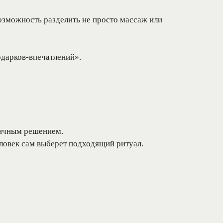
возможность разделить не просто массаж или
одарков-впечатлений».
Задать вопрос
Обратный звонок
личным решением.
овек сам выберет подходящий ритуал.
ЕЛЬНОЕ
ИНФОРМАЦИЯ
СПА-этикет
Галерея
е СПА
Статьи
ПА
Официальная