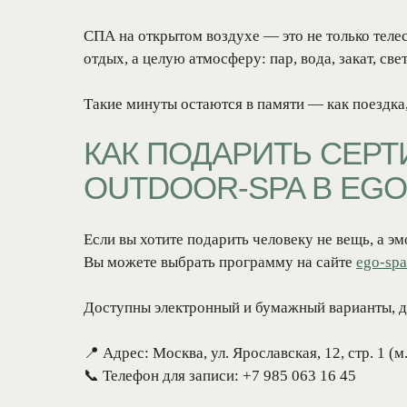
СПА на открытом воздухе — это не только телес
отдых, а целую атмосферу: пар, вода, закат, све
Такие минуты остаются в памяти — как поездка
КАК ПОДАРИТЬ СЕРТ
OUTDOOR-SPA В EGO
Если вы хотите подарить человеку не вещь, а 
Вы можете выбрать программу на сайте
ego-spa
СПА-ПРОГРАММЫ
СПА-ПРОЦЕДУРЫ
Доступны электронный и бумажный варианты, д
Летние СПА-программы
Ритуалы в хаммаме
Пилинги
📍 Адрес: Москва, ул. Ярославская, 12, стр. 1 (
СПА-девичник
Обертывания
СПА-программы для женщин
📞 Телефон для записи: +7 985 063 16 45
СПА-программы для мужчин
СПА-уходы за лицом