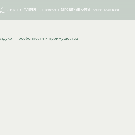
ГАЛЕРЕЯ
ДЕПОЗИТНЫЕ КАРТЫ
МЕНЮ
СЕРТИФИКАТЫ
АКЦИИ
ВАКАНСИИ
ДЕПОЗИТНЫЕ КАРТЫ
МЕНЮ
ГАЛЕРЕЯ
СЕРТИФИКАТЫ
АКЦИИ
ВАКАНСИИ
оздухе — особенности и преимущества