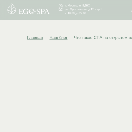
г. Москва, м. ВДНХ
О
ул. Ярославская, д.12, стр.1
СПА 
О НАС
СПА 
НАС
с 10:00 до 22:00
Главная
—
Наш блог
— Что такое СПА на открытом в