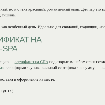
ный, но и очень красивый, романтичный опыт. Для пар это 
т, тишина.
, как особенный день. Идеально для свиданий, годовщин, «п
ИФИКАТ НА
-SPA
+7 (495) 120-23-81
эмоцию —
сертификат на СПА
под открытым небом станет от
.ru
или оформить универсальный сертификат на сумму — чел
АКВАТЕРМАЛЬНАЯ ЗОНА
ДОПОЛНИТ
оставка и оформление на месте.
Хаммам
СПА-бар
Джакузи
СПА-бутик
м. ВДНХ)
Японская баня
Корпоративно
Сертификат С