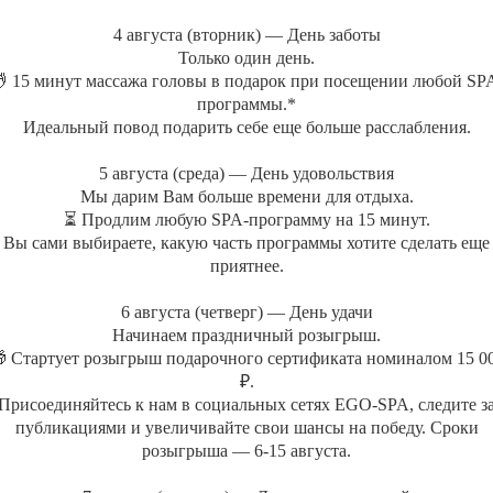
Хаммам
СПА-бар
4 августа (вторник) — День заботы
Джакузи
СПА-бутик
Только один день.
Японская баня
Корпоративно
 15 минут массажа головы в подарок при посещении любой SP
Сертификат С
программы.*
МАССАЖИ
Идеальный повод подарить себе еще больше расслабления.
Депозитные ка
Массажи
5 августа (среда) — День удовольствия
MENTAL SP
СПА-массажи
Мы дарим Вам больше времени для отдыха.
Фирменные массажи
⏳ Продлим любую SPA-программу на 15 минут.
Вы сами выбираете, какую часть программы хотите сделать еще
Массажи лица
приятнее.
Абонементы массажа
6 августа (четверг) — День удачи
Начинаем праздничный розыгрыш.
 Стартует розыгрыш подарочного сертификата номиналом 15 0
₽.
Присоединяйтесь к нам в социальных сетях EGO-SPA, следите з
публикациями и увеличивайте свои шансы на победу. Сроки
розыгрыша — 6-15 августа.