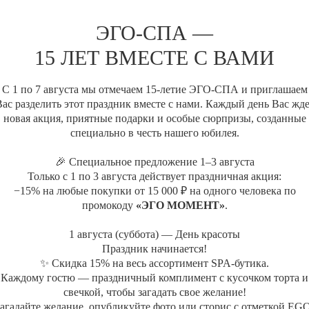
У меня есть подарочный серти
ЭГО-СПА —
Нажимая на кнопку, вы соглашает
15 ЛЕТ ВМЕСТЕ С ВАМИ
конфиденциальности
С 1 по 7 августа мы отмечаем 15-летие ЭГО-СПА и приглашаем
Оставить
ас разделить этот праздник вместе с нами. Каждый день Вас жд
новая акция, приятные подарки и особые сюрпризы, созданные
специально в честь нашего юбилея.
🎉 Специальное предложение 1–3 августа
Только с 1 по 3 августа действует праздничная акция:
−15% на любые покупки от 15 000 ₽ на одного человека по
промокоду
«ЭГО МОМЕНТ»
.
1 августа (суббота) — День красоты
Праздник начинается!
✨ Скидка 15% на весь ассортимент SPA-бутика.
Каждому гостю — праздничный комплимент с кусочком торта и
свечкой, чтобы загадать свое желание!
агадайте желание, опубликуйте фото или сторис с отметкой EG