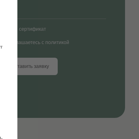
фикат
есь с политикой
 заявку
ет
O-