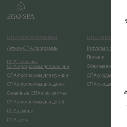
Летние СПА-программы
Ритуалы в хаммаме
Пилинги
СПА-девичник
Обертывания
СПА-программы для женщин

СПА-программы для мужчин
СПА-уходы за лицом
СПА-программы для двоих
СПА-уходы за волосами
Семейные СПА-программы
СПА-программы для детей
СПА-пакеты
СПА-день
Талассо-бар
Уходы для тела и лица
