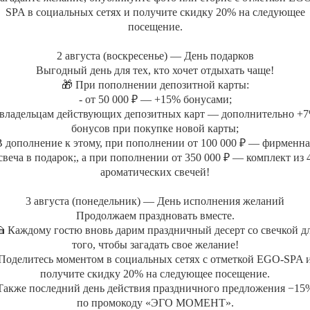
SPA в социальных сетях и получите скидку 20% на следующее
посещение.
2 августа (воскресенье) — День подарков
Выгодный день для тех, кто хочет отдыхать чаще!
🎁 При пополнении депозитной карты:
- от 50 000 ₽ — +15% бонусами;
 владельцам действующих депозитных карт — дополнительно +
бонусов при покупке новой карты;
В дополнение к этому, при пополнении от 100 000 ₽ — фирменна
свеча в подарок;, а при пополнении от 350 000 ₽ — комплект из 
ароматических свечей!
3 августа (понедельник) — День исполнения желаний
Продолжаем праздновать вместе.
 Каждому гостю вновь дарим праздничный десерт со свечкой д
+7 (495) 120-23-81
того, чтобы загадать свое желание!
Поделитесь моментом в социальных сетях с отметкой EGO-SPA 
получите скидку 20% на следующее посещение.
Также последний день действия праздничного предложения −15
АКВАТЕРМАЛЬНАЯ ЗОНА
ДОПОЛНИТ
по промокоду «ЭГО МОМЕНТ».