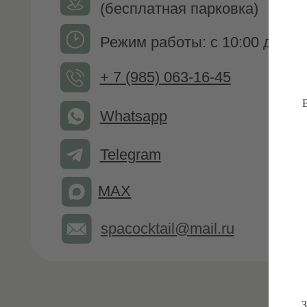
Режим работы: c 10:00 до 22:00
+ 7 (985) 063-16-45
Whatsapp
Telegram
В
MAX
spacocktail@mail.ru
З