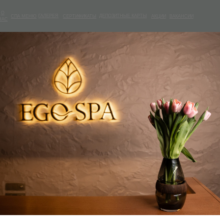
ГАЛЕРЕЯ
ДЕПОЗИТНЫЕ КАРТЫ
МЕНЮ
СЕРТИФИКАТЫ
АКЦИИ
ВАКАНСИИ
ДЕПОЗИТНЫЕ КАРТЫ
МЕНЮ
ГАЛЕРЕЯ
СЕРТИФИКАТЫ
АКЦИИ
ВАКАНСИИ
И
ьте заявку
тр.1
+7