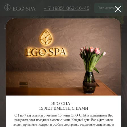
+ 7 (985) 063-16-45
Записаться
Главная
— Подарочные сертификаты
ЭГО-СПА —
ПОДАРОЧНЫЕ
15 ЛЕТ ВМЕСТЕ С ВАМИ
С 1 по 7 августа мы отмечаем 15-летие ЭГО-СПА и приглашаем Вас
СЕРТИФИКАТЫ EGO-SPA
разделить этот праздник вместе с нами. Каждый день Вас ждет новая
акция, приятные подарки и особые сюрпризы, созданные специально в
ЛУЧШИЙ СПОСОБ ВЫРАЗИТЬ