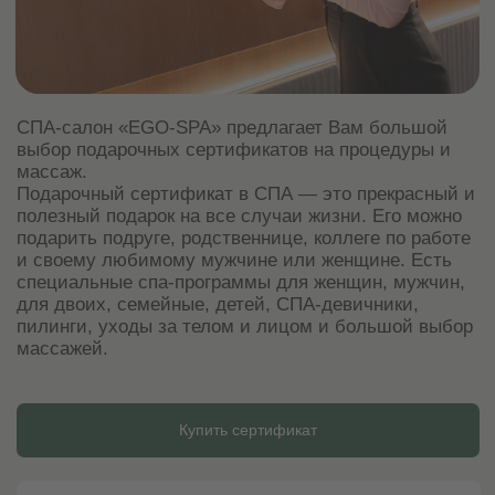
на услуги по акциям и скидкам
;
если по каким-то причинам Вы не можете
посетить салон в забронированное
по подарочному сертификату время,
мы просим отменить визит не менее чем
за 24 часа
.
+7 (495) 120-23-81
Задать вопрос
Обратный звонок
СПА-ПРОГРАММЫ
МАССАЖИ