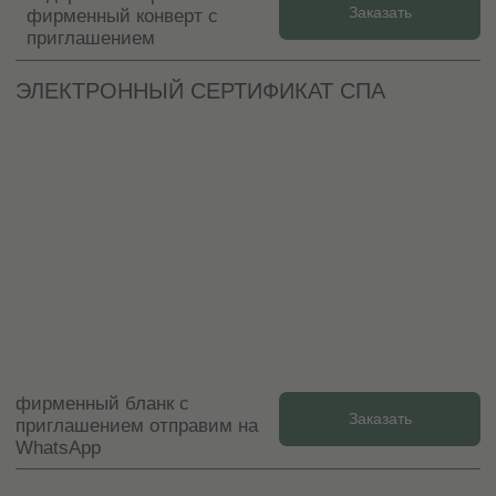
Администратор оформит Вам сертификат
в течение нескольких минут на фирменном
бланке и упакует в элегантный конверт.
2. ДОСТАВКА ПО МОСКВЕ И БЛИЖАЙШЕМУ
ПОДМОСКОВЬЮ
ПОДМОСКОВЬЕ
МОСКВА
доставка по тарифу службы
от 15 000 ₽ доставка
доставки
БЕСПЛАТНО
*доставка сертификатов на сумму от 10 000 до
15 000 рублей — 500 рублей