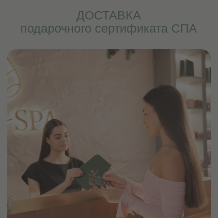
УСЛОВИЯ ДЕЙСТВИЯ
подарочного сертификата:
подарочный сертификат в СПА-салон
действителен в течение 6 (шести) месяцев
с даты покупки;
подарочный сертификат
не подлежит
возврату и обмену
на денежные средства;
при реализации подарочного сертификата
общей
стоимостью ниже его номинала
разница в денежном эквиваленте
не компенсируется
;
при выборе услуги
на сумму, большую
номинала, владелец сертификата должен
доплатить разницу;
действие подарочного сертификата
не распространяется на приобретение
средств для домашнего ухода;
бронирование времени для прохождения
процедур по подарочному сертификату
происходит по предварительной записи
(на будни за 2−3 дня, на выходные за 1−2
недели) по контактным телефонам салона;
действие сертификата
не распространяется