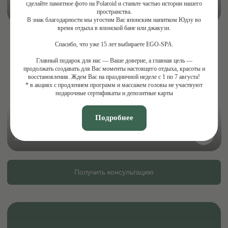
сделайте памятное фото на Polaroid и станьте частью истории нашего
пространства.
В знак благодарности мы угостим Вас японским напитком Юдзу во
время отдыха в японской бане или джакузи.
Спасибо, что уже 15 лет выбираете EGO-SPA.
Главный подарок для нас — Ваше доверие, а главная цель —
продолжать создавать для Вас моменты настоящего отдыха, красоты и
восстановления. Ждем Вас на праздничной неделе с 1 по 7 августа!
* в акциях с продлением программ и массажем головы не участвуют
подарочные сертификаты и депозитные карты
Подробнее
ПРИ ПОКУПКЕ СЕРТИФИКАТА
В ПОДАРОК +10% БОНУСОВ
*акция распространяется на приобретение
подарочных сертификатов номиналом
от 25 000 ₽
Заказать
Получить консультацию