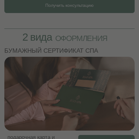
СПА-салон «EGO-SPA» предлагает Вам большой
выбор подарочных сертификатов на процедуры и
массаж.
Подарочный сертификат в СПА — это прекрасный и
полезный подарок на все случаи жизни. Его можно
подарить подруге, родственнице, коллеге по работе
и своему любимому мужчине или женщине. Есть
специальные спа-программы для женщин, мужчин,
для двоих, семейные, детей, СПА-девичники,
пилинги, уходы за телом и лицом и большой выбор
массажей.
Купить сертификат
Получить консультацию
КАКИМ ОБРАЗОМ МОЖНО ПОЛУЧИТЬ
бумажный подарочный сертификат:
Заказать подарочный сертификат СПА можно,
позвонив по телефону салона или оставив
заявку на сайте.
Два вида получения бумажного сертификата:
1. В САЛОНЕ