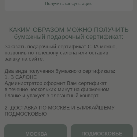
Летние СПА-программы
Массажи
СПА-массажи
СПА-девичник
СПА-программы для женщин
Фирменные массажи
СПА-программы для мужчин
Массажи лица
Семейные СПА-программы
Абонементы массажа
СПА-программы для двоих
СПА-программы для детей
СПА-пакеты
СПА-день
Талассо-бар
Уходы для тела и лица
АКВАТЕРМАЛЬНАЯ
СПА-ПРОЦЕДУРЫ
ЗОНА
Ритуалы в хаммаме
Хаммам
Пилинги
Джакузи
Обертывания
Японская баня
СПА-уходы за лицом
СПА-уходы за волосами
ДОПОЛНИТЕЛЬНОЕ
ИНФОРМАЦИЯ
СПА-бар
СПА-этикет
Галерея
СПА-бутик
Статьи
Корпоративное СПА
Официальная оферта