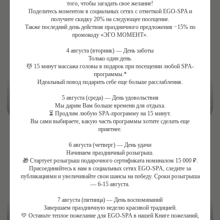
того, чтобы загадать свое желание!
Поделитесь моментом в социальных сетях с отметкой EGO-SPA и
получите скидку 20% на следующее посещение.
Также последний день действия праздничного предложения −15% по
промокоду «ЭГО МОМЕНТ».
НА СПА-ПРОГРАММУ
4 августа (вторник) — День заботы
Только один день.
💆 15 минут массажа головы в подарок при посещении любой SPA-
программы.*
Идеальный повод подарить себе еще больше расслабления.
5 августа (среда) — День удовольствия
Мы дарим Вам больше времени для отдыха.
⏳ Продлим любую SPA-программу на 15 минут.
НА ПРОЦЕДУРУ ИЛИ
Вы сами выбираете, какую часть программы хотите сделать еще
КОМПЛЕКС ПРОЦЕДУР
приятнее.
6 августа (четверг) — День удачи
Получить консультацию
Начинаем праздничный розыгрыш.
🎁 Стартует розыгрыш подарочного сертификата номиналом 15 000 ₽.
Присоединяйтесь к нам в социальных сетях EGO-SPA, следите за
публикациями и увеличивайте свои шансы на победу. Сроки розыгрыша
— 6-15 августа.
7 августа (пятница) — День воспоминаний
Завершаем праздничную неделю красивой традицией.
💛 Оставьте теплое пожелание для EGO-SPA в нашей Книге пожеланий,