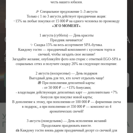
честь нашего юбилея.
ВНИМАНИЕ И ЗАБОТУ
🎉 Специальное предложение 1–3 августа
Только с 1 по 3 августа действует праздничная акция:
Выбрать сертификат
Купить сертификат в СПА
−15% на любые покупки от 15 000 ₽ на одного человека по промокоду
«ЭГО МОМЕНТ»
.
1 августа (суббота) — День красоты
Праздник начинается!
Удобные форматы
✨ Скидка 15% на весь ассортимент SPA-бутика.
Каждому гостю — праздничный комплимент с кусочком торта и
ПОДАРОЧНЫХ СЕРТИФИКАТОВ В СПА
свечкой, чтобы загадать свое желание!
Загадайте желание, опубликуйте фото или сторис с отметкой EGO-SPA в
социальных сетях и получите скидку 20% на следующее посещение.
2 августа (воскресенье) — День подарков
Выгодный день для тех, кто хочет отдыхать чаще!
🎁 При пополнении депозитной карты:
- от 50 000 ₽ — +15% бонусами;
- владельцам действующих депозитных карт — дополнительно +7%
бонусов при покупке новой карты;
В дополнение к этому, при пополнении от 100 000 ₽ — фирменная свеча
НА СУММУ
в подарок;, а при пополнении от 350 000 ₽ — комплект из 4
ароматических свечей!
3 августа (понедельник) — День исполнения желаний
Продолжаем праздновать вместе.
🍰 Каждому гостю вновь дарим праздничный десерт со свечкой для