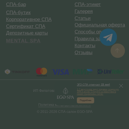
ЭГО-СПА
отмечает
15 лет!
1-7 августа вас ждут подарки, скидки до
ИП Филатова А. А. ИНН310206133023
15% и акции. Следите за новостями в
наших социальных сетях.
Подробнее
Политика конфиденциальности
© 2011-2026 СПА салон EGO-SPA