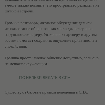
вместе, важно помнить: это пространство релакса, а не
шумной встречи.
+7 (495) 120-23-81
Громкие разговоры, активное обсуждение дел или
Задать вопрос
Обратный звонок
использование общих зон как места для вечеринок
нарушают атмосферу. Уважение к партнеру и другим
СПА-ПРОГРАММЫ
МАССАЖИ
гостям помогает сохранить ощущение приватности и
Летние СПА-программы
Массажи
спокойствия.
СПА-массажи
СПА-девичник
СПА-программы для женщин
Фирменные массажи
СПА-программы для мужчин
Массажи лица
Граница проста: личное общение допустимо, если оно
Семейные СПА-программы
Абонементы массажа
не мешает окружающим.
СПА-программы для двоих
СПА-программы для детей
СПА-пакеты
ЧТО НЕЛЬЗЯ ДЕЛАТЬ В СПА
СПА-день
Талассо-бар
Уходы для тела и лица
Существуют базовые правила поведения в СПА:
АКВАТЕРМАЛЬНАЯ
СПА-ПРОЦЕДУРЫ
ЗОНА
Ритуалы в хаммаме
Хаммам
Пилинги