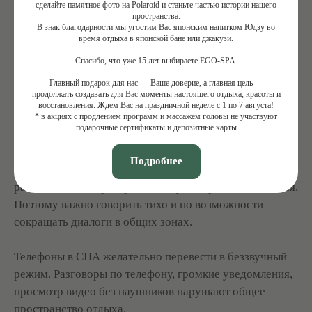
сделайте памятное фото на Polaroid и станьте частью истории нашего
часов до визита — оптимальный вариант. Сильное
пространства.
В знак благодарности мы угостим Вас японским напитком Юдзу во
переедание или употребление алкоголя могут
время отдыха в японской бане или джакузи.
помешать комфортному самочувствию во время
Спасибо, что уже 15 лет выбираете EGO-SPA.
процедур.
Главный подарок для нас — Ваше доверие, а главная цель —
продолжать создавать для Вас моменты настоящего отдыха, красоты и
ТИШИНА И ГАДЖЕТЫ: КАК НЕ
восстановления. Ждем Вас на праздничной неделе с 1 по 7 августа!
НАРУШАТЬ ПРОСТРАНСТВО ДРУГИХ
* в акциях с продлением программ и массажем головы не участвуют
ГОСТЕЙ
подарочные сертификаты и депозитные карты
Тишина в СПА — это не формальность, а часть
Подробнее
атмосферы. Даже негромкий разговор в
расслабленном пространстве звучит ярче, чем кажется.
Поэтому важно говорить тихо и по возможности
сокращать диалоги в общих зонах.
Телефоны в СПА желательно перевести в беззвучный
режим. Разговоры по телефону, громкие уведомления,
просмотр видео без наушников нарушают общее
пространство отдыха.