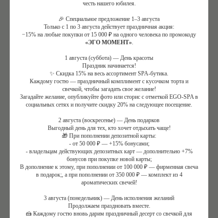
честь нашего юбилея.
СПА — это пространство тишины, замедления и
приватности. Люди приходят сюда за
🎉 Специальное предложение 1–3 августа
Только с 1 по 3 августа действует праздничная акция:
восстановлением, спокойствием и ощущением личного
−15% на любые покупки от 15 000 ₽ на одного человека по промокоду
«ЭГО МОМЕНТ»
.
пространства. Именно поэтому спа-этикет важен: от
поведения каждого гостя зависит комфорт всех.
1 августа (суббота) — День красоты
Праздник начинается!
✨ Скидка 15% на весь ассортимент SPA-бутика.
Правила посещения СПА — это не про строгость и
Каждому гостю — праздничный комплимент с кусочком торта и
свечкой, чтобы загадать свое желание!
формальности. Это про уважение. К себе — чтобы
Загадайте желание, опубликуйте фото или сторис с отметкой EGO-SPA в
отдых действительно состоялся. И к другим — чтобы
социальных сетях и получите скидку 20% на следующее посещение.
их восстановление не было нарушено чужой суетой.
2 августа (воскресенье) — День подарков
Выгодный день для тех, кто хочет отдыхать чаще!
🎁 При пополнении депозитной карты:
Культура СПА строится на простых принципах:
- от 50 000 ₽ — +15% бонусами;
- владельцам действующих депозитных карт — дополнительно +7%
тишина, деликатность, внимание к личным границам. И
бонусов при покупке новой карты;
если понимать эти основы, отдых становится по-
В дополнение к этому, при пополнении от 100 000 ₽ — фирменная свеча
в подарок;, а при пополнении от 350 000 ₽ — комплект из 4
настоящему комфортным.
ароматических свечей!
3 августа (понедельник) — День исполнения желаний
КАК ПОДГОТОВИТЬСЯ К ПОСЕЩЕНИЮ
Продолжаем праздновать вместе.
СПА
🍰 Каждому гостю вновь дарим праздничный десерт со свечкой для