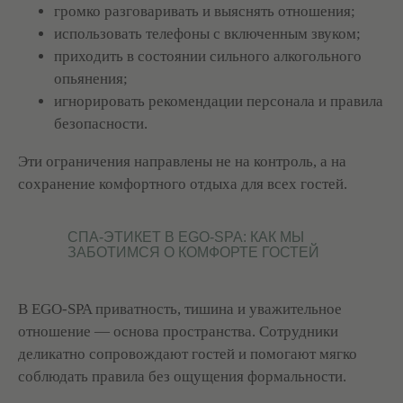
Джакузи
громко разговаривать и выяснять отношения;
Обертывания
Японская баня
СПА-уходы за лицом
использовать телефоны с включенным звуком;
СПА-уходы за волосами
приходить в состоянии сильного алкогольного
ДОПОЛНИТЕЛЬНОЕ
ИНФОРМАЦИЯ
опьянения;
СПА-бар
СПА-этикет
игнорировать рекомендации персонала и правила
Галерея
СПА-бутик
безопасности.
Статьи
Корпоративное СПА
Официальная оферта
Сертификат СПА
Способы оплаты
Эти ограничения направлены не на контроль, а на
Депозитные карты
Правила записи
MENTAL SPA
сохранение комфортного отдыха для всех гостей.
Контакты
Отзывы
СПА-ЭТИКЕТ В EGO-SPA: КАК МЫ
ЗАБОТИМСЯ О КОМФОРТЕ ГОСТЕЙ
В EGO-SPA приватность, тишина и уважительное
отношение — основа пространства. Сотрудники
деликатно сопровождают гостей и помогают мягко
Купить сертификат
Меню
соблюдать правила без ощущения формальности.