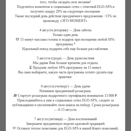
того, чтобы загадать свое желание!
Поделитесь моментом в социальных сетях с отметкой EGO-SPA и
Если вы идете в СПА впервые, часто возникает вопрос:
получите скидку 20% на следующее посещение.
Также последний день действия праздничного предложения −15% по
что нужно знать и что брать с собой? В большинстве
промокоду «ЭГО МОМЕНТ».
случаев все необходимое — халаты, полотенца,
4 августа (вторник) — День заботы
одноразовые принадлежности — предоставляются на
Только один день.
💆 15 минут массажа головы в подарок при посещении любой SPA-
месте. Уточнить детали можно заранее.
программы.*
Идеальный повод подарить себе еще больше расслабления.
Одежда — комфортная и легко снимаемая. Ценные
5 августа (среда) — День удовольствия
вещи лучше оставить дома или воспользоваться
Мы дарим Вам больше времени для отдыха.
⏳ Продлим любую SPA-программу на 15 минут.
сейфом.
Вы сами выбираете, какую часть программы хотите сделать еще
приятнее.
Важно приезжать немного заранее — за 10–15 минут
6 августа (четверг) — День удачи
Начинаем праздничный розыгрыш.
до начала программы. Это время помогает спокойно
🎁 Стартует розыгрыш подарочного сертификата номиналом 15 000 ₽.
переодеться, настроиться и не входить в процедуру в
Присоединяйтесь к нам в социальных сетях EGO-SPA, следите за
публикациями и увеличивайте свои шансы на победу. Сроки розыгрыша
состоянии спешки.
— 6-15 августа.
7 августа (пятница) — День воспоминаний
Перед посещением СПА не рекомендуется плотный
Завершаем праздничную неделю красивой традицией.
прием пищи и алкоголь. Легкий перекус за несколько
💛 Оставьте теплое пожелание для EGO-SPA в нашей Книге пожеланий,