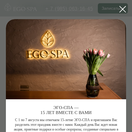
+ 7 (985) 063-16-45
Главная
—
Наш блог
— СПА-этикет: правила
Записаться
посещения, чтобы отдых был комфортным для всех
СПА-ЭТИКЕТ: ПРАВИЛА
ПОСЕЩЕНИЯ, ЧТОБЫ ОТДЫХ
БЫЛ КОМФОРТНЫМ ДЛЯ ВСЕХ
интересные статьи про СПА-процедуры и
ЭГО-СПА —
ритуалы
15 ЛЕТ ВМЕСТЕ С ВАМИ
ЗАЧЕМ ВООБЩЕ НУЖЕН СПА-ЭТИКЕТ
С 1 по 7 августа мы отмечаем 15-летие ЭГО-СПА и приглашаем Вас
разделить этот праздник вместе с нами. Каждый день Вас ждет новая
акция, приятные подарки и особые сюрпризы, созданные специально в