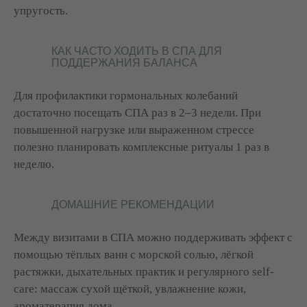
упругость.
Семейные СПА-программы
Абонементы массажа
СПА-программы для двоих
СПА-программы для детей
СПА-пакеты
КАК ЧАСТО ХОДИТЬ В СПА ДЛЯ
СПА-день
ПОДДЕРЖАНИЯ БАЛАНСА
Талассо-бар
Уходы для тела и лица
Для профилактики гормональных колебаний
АКВАТЕРМАЛЬНАЯ
СПА-ПРОЦЕДУРЫ
достаточно посещать СПА раз в 2–3 недели. При
ЗОНА
Ритуалы в хаммаме
повышенной нагрузке или выраженном стрессе
Хаммам
Пилинги
Джакузи
полезно планировать комплексные ритуалы 1 раз в
Обертывания
Японская баня
неделю.
СПА-уходы за лицом
СПА-уходы за волосами
ДОПОЛНИТЕЛЬНОЕ
ИНФОРМАЦИЯ
ДОМАШНИЕ РЕКОМЕНДАЦИИ
СПА-бар
СПА-этикет
Галерея
СПА-бутик
Между визитами в СПА можно поддерживать эффект с
Статьи
Корпоративное СПА
Официальная оферта
Сертификат СПА
помощью тёплых ванн с морской солью, лёгкой
Способы оплаты
Депозитные карты
растяжки, дыхательных практик и регулярного self-
Правила записи
MENTAL SPA
Контакты
care: массаж сухой щёткой, увлажнение кожи,
Отзывы
ароматерапия дома..