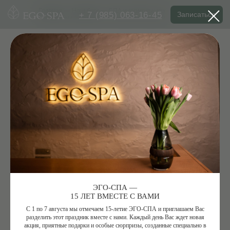
+ 7 (985) 063-16-45
Главная
—
Наш блог
— СПА и гормоны: как
Записаться
расслабление влияет на женское здоровье
СПА И ГОРМОНЫ: КАК
РАССЛАБЛЕНИЕ ВЛИЯЕТ НА
ЖЕНСКОЕ ЗДОРОВЬЕ
интересные статьи про СПА-процедуры и
ЭГО-СПА —
ритуалы
15 ЛЕТ ВМЕСТЕ С ВАМИ
ГОРМОНЫ СТРЕССА VS. ГОРМОНЫ
С 1 по 7 августа мы отмечаем 15-летие ЭГО-СПА и приглашаем Вас
РАДОСТИ
разделить этот праздник вместе с нами. Каждый день Вас ждет новая
акция, приятные подарки и особые сюрпризы, созданные специально в