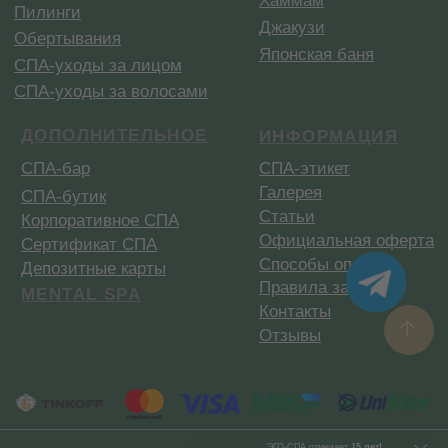
ЭГО-СПА
отмечает
15 лет!