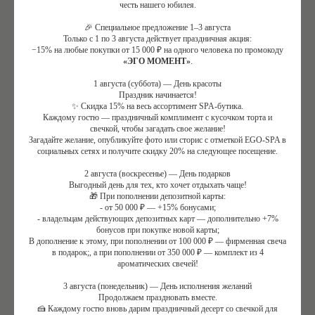
честь нашего юбилея.
Женский организм чутко реагирует на эмоциональные
🎉 Специальное предложение 1–3 августа
Только с 1 по 3 августа действует праздничная акция:
колебания. При длительном стрессе повышается
−15% на любые покупки от 15 000 ₽ на одного человека по промокоду
уровень кортизола, что приводит к усталости,
«ЭГО МОМЕНТ»
.
нарушению сна и перепадам настроения. Но при
1 августа (суббота) — День красоты
расслаблении в организме активизируется выработка
Праздник начинается!
✨ Скидка 15% на весь ассортимент SPA-бутика.
«гормонов радости» — серотонина и эндорфинов, а
Каждому гостю — праздничный комплимент с кусочком торта и
также нормализуется баланс эстрогенов, влияющих на
свечкой, чтобы загадать свое желание!
Загадайте желание, опубликуйте фото или сторис с отметкой EGO-SPA в
настроение, энергию и общее самочувствие.
социальных сетях и получите скидку 20% на следующее посещение.
2 августа (воскресенье) — День подарков
Выгодный день для тех, кто хочет отдыхать чаще!
🎁 При пополнении депозитной карты:
- от 50 000 ₽ — +15% бонусами;
- владельцам действующих депозитных карт — дополнительно +7%
бонусов при покупке новой карты;
В дополнение к этому, при пополнении от 100 000 ₽ — фирменная свеча
в подарок;, а при пополнении от 350 000 ₽ — комплект из 4
ароматических свечей!
3 августа (понедельник) — День исполнения желаний
Продолжаем праздновать вместе.
🍰 Каждому гостю вновь дарим праздничный десерт со свечкой для