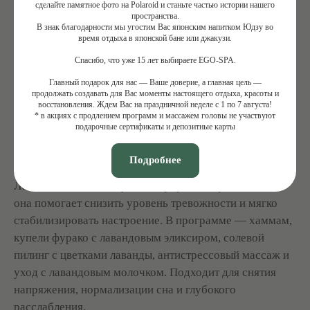
сделайте памятное фото на Polaroid и станьте частью истории нашего
тёплые ванны, травяные парные и уходы для тела
пространства.
В знак благодарности мы угостим Вас японским напитком Юдзу во
помогают снять спазмы, уменьшить
время отдыха в японской бане или джакузи.
раздражительность и вернуть ощущение комфорта в
Спасибо, что уже 15 лет выбираете EGO-SPA.
теле. Программы подбираются индивидуально: от
лёгкого релакса до комплексного восстановления.
Главный подарок для нас — Ваше доверие, а главная цель —
продолжать создавать для Вас моменты настоящего отдыха, красоты и
восстановления. Ждем Вас на праздничной неделе с 1 по 7 августа!
* в акциях с продлением программ и массажем головы не участвуют
3 ОПТИМАЛЬНЫХ ВАРИАНТА В EGO-
подарочные сертификаты и депозитные карты
SPA:
Подробнее
1.
Provence
Лаванда — один из лучших природных релаксантов,
она помогает снизить уровень тревожности и мягко
стабилизировать настроение. В программе — хаммам,
купели фурако с лавандовым эликсиром, солевой
пилинг с цветками лаванды, антистрессовый массаж и
уход с лавандовым молочком. Подходит для снятия
напряжения, нормализации сна и глубокого
расслабления.