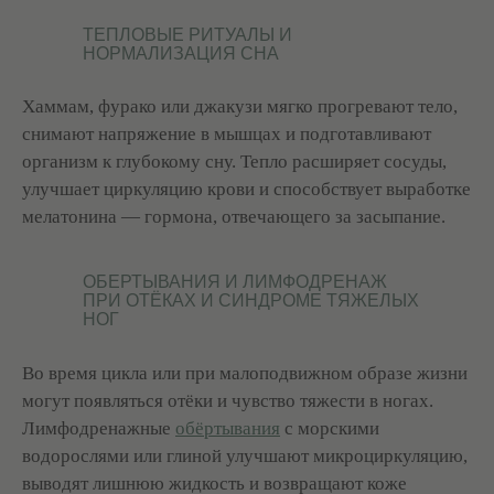
ТЕПЛОВЫЕ РИТУАЛЫ И
НОРМАЛИЗАЦИЯ СНА
Хаммам, фурако или джакузи мягко прогревают тело,
снимают напряжение в мышцах и подготавливают
организм к глубокому сну. Тепло расширяет сосуды,
улучшает циркуляцию крови и способствует выработке
мелатонина — гормона, отвечающего за засыпание.
ОБЕРТЫВАНИЯ И ЛИМФОДРЕНАЖ
ПРИ ОТЁКАХ И СИНДРОМЕ ТЯЖЕЛЫХ
+7 (495) 120-23-81
НОГ
Задать вопрос
Обратный звонок
Во время цикла или при малоподвижном образе жизни
СПА-ПРОГРАММЫ
МАССАЖИ
могут появляться отёки и чувство тяжести в ногах.
Летние СПА-программы
Массажи
Лимфодренажные
обёртывания
с морскими
СПА-массажи
водорослями или глиной улучшают микроциркуляцию,
СПА-девичник
СПА-программы для женщин
Фирменные массажи
выводят лишнюю жидкость и возвращают коже
СПА-программы для мужчин
Массажи лица