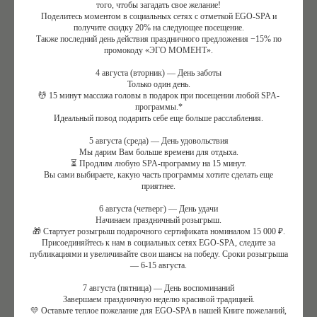
того, чтобы загадать свое желание!
Поделитесь моментом в социальных сетях с отметкой EGO-SPA и
КАК СПА ВЛИЯЕТ НА ГОРМОНАЛЬНЫЙ
получите скидку 20% на следующее посещение.
ФОН
Также последний день действия праздничного предложения −15% по
промокоду «ЭГО МОМЕНТ».
4 августа (вторник) — День заботы
Только один день.
Массаж снижает уровень кортизола, улучшает
💆 15 минут массажа головы в подарок при посещении любой SPA-
программы.*
кровообращение и стимулирует выработку
Идеальный повод подарить себе еще больше расслабления.
эндорфинов. Гидротермальные процедуры — хаммам,
5 августа (среда) — День удовольствия
джакузи, купели фурако помогают расслабить мышцы,
Мы дарим Вам больше времени для отдыха.
⏳ Продлим любую SPA-программу на 15 минут.
восстановить дыхание и гармонизировать нервную
Вы сами выбираете, какую часть программы хотите сделать еще
систему. Ароматерапия воздействует на лимбическую
приятнее.
систему мозга, регулируя эмоциональный фон и
6 августа (четверг) — День удачи
снижая уровень тревожности.
Начинаем праздничный розыгрыш.
🎁 Стартует розыгрыш подарочного сертификата номиналом 15 000 ₽.
Присоединяйтесь к нам в социальных сетях EGO-SPA, следите за
публикациями и увеличивайте свои шансы на победу. Сроки розыгрыша
— 6-15 августа.
ЛУЧШИЕ ЖЕНСКИЕ ПРОГРАММЫ EGO-
SPA ПРИ ПМС И ТРЕВОЖНОСТИ
7 августа (пятница) — День воспоминаний
Завершаем праздничную неделю красивой традицией.
💛 Оставьте теплое пожелание для EGO-SPA в нашей Книге пожеланий,
Мягкие массажи с маслами нероли или лаванды,