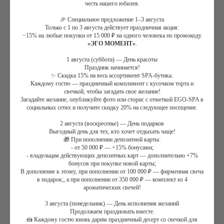
честь нашего юбилея.
🎉 Специальное предложение 1–3 августа
Только с 1 по 3 августа действует праздничная акция:
−15% на любые покупки от 15 000 ₽ на одного человека по промокоду
«ЭГО МОМЕНТ»
.
Фирменный массаж для мужчин "Соломон"
1 августа (суббота) — День красоты
7 300
₽
Праздник начинается!
✨ Скидка 15% на весь ассортимент SPA-бутика.
Количество сеансов:
Каждому гостю — праздничный комплимент с кусочком торта и
свечкой, чтобы загадать свое желание!
Загадайте желание, опубликуйте фото или сторис с отметкой EGO-SPA в
социальных сетях и получите скидку 20% на следующее посещение.
2 августа (воскресенье) — День подарков
Записаться
Выгодный день для тех, кто хочет отдыхать чаще!
🎁 При пополнении депозитной карты:
- от 50 000 ₽ — +15% бонусами;
- владельцам действующих депозитных карт — дополнительно +7%
Объединяет в себе два излюбленных мужчинами массажа
бонусов при покупке новой карты;
активный - спортивный и расслабляющий - испанский массаж.
В дополнение к этому, при пополнении от 100 000 ₽ — фирменная свеча
в подарок;, а при пополнении от 350 000 ₽ — комплект из 4
Главные эффекты: устранение мышечных зажимов в первую
ароматических свечей!
очередь, снятие болевых ощущений, глубокая проработка
уставших мышц и далее полное расслабление организма, снятию
3 августа (понедельник) — День исполнения желаний
Продолжаем праздновать вместе.
напряжения и стресса, улучшение самочувствия, дарит
🍰 Каждому гостю вновь дарим праздничный десерт со свечкой для
удовольствие и ощущение спокойствия и гармонии.