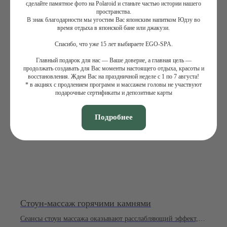
сделайте памятное фото на Polaroid и станьте частью истории нашего
Смотрите также
пространства.
В знак благодарности мы угостим Вас японским напитком Юдзу во
время отдыха в японской бане или джакузи.
Спасибо, что уже 15 лет выбираете EGO-SPA.
Главный подарок для нас — Ваше доверие, а главная цель —
продолжать создавать для Вас моменты настоящего отдыха, красоты и
восстановления. Ждем Вас на праздничной неделе с 1 по 7 августа!
+7 (495) 120-23-81
* в акциях с продлением программ и массажем головы не участвуют
подарочные сертификаты и депозитные карты
Задать вопрос
Обратный звонок
Подробнее
СПА-ПРОГРАММЫ
МАССАЖИ
Летние СПА-программы
Массажи
СПА-массажи
СПА-девичник
СПА-программы для женщин
Фирменные массажи
СПА-программы для мужчин
Массажи лица
Семейные СПА-программы
Абонементы массажа
СПА-программы для двоих
СПА-программы для детей
СПА-пакеты
Стоун-массаж горячими камнями
СПА-день
Талассо-бар
Сеансы стоун массажа оказывают расслабляющий эффект,
Уходы для тела и лица