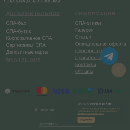
ЭГО-СПА
отмечает
15 лет!
1-7 августа вас ждут подарки, скидки до
ИП Филатова А. А. ИНН310206133023
15% и акции. Следите за новостями в
наших социальных сетях.
Подробнее
Политика конфиденциальности