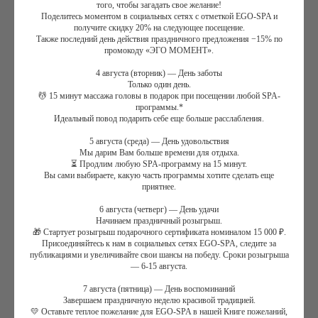
того, чтобы загадать свое желание!
Поделитесь моментом в социальных сетях с отметкой EGO-SPA и
Горячий компресс для стоп
получите скидку 20% на следующее посещение.
Масло карите
La Sultane de Saba на выбор 3 аромата:
Также последний день действия праздничного предложения −15% по
промокоду «ЭГО МОМЕНТ».
(зеленый чай/имбирь, аюрведа, апельсиновые цветы)
Точечный массаж стоп
4 августа (вторник) — День заботы
Оздоровительный массаж спины
Только один день.
💆 15 минут массажа головы в подарок при посещении любой SPA-
Спортивный массаж тела
с глубокой проработкой мышц
программы.*
Фитнес массаж
, направленный на мягкую растяжку мышц
Идеальный повод подарить себе еще больше расслабления.
Испанский расслабляющий массаж тела
, включая массаж
5 августа (среда) — День удовольствия
кистей рук, лица и головы
Мы дарим Вам больше времени для отдыха.
Завершающая растяжка мышщ
⏳ Продлим любую SPA-программу на 15 минут.
Чайная церемония с легким угощением
Вы сами выбираете, какую часть программы хотите сделать еще
приятнее.
6 августа (четверг) — День удачи
Фирменный массаж
Начинаем праздничный розыгрыш.
🎁 Стартует розыгрыш подарочного сертификата номиналом 15 000 ₽.
Косметика: La Sultane de Saba
Присоединяйтесь к нам в социальных сетях EGO-SPA, следите за
публикациями и увеличивайте свои шансы на победу. Сроки розыгрыша
Длительность: 1 час
— 6-15 августа.
Длительность: 1 час 30 минут
Длительность: 2 часа
7 августа (пятница) — День воспоминаний
Завершаем праздничную неделю красивой традицией.
💛 Оставьте теплое пожелание для EGO-SPA в нашей Книге пожеланий,