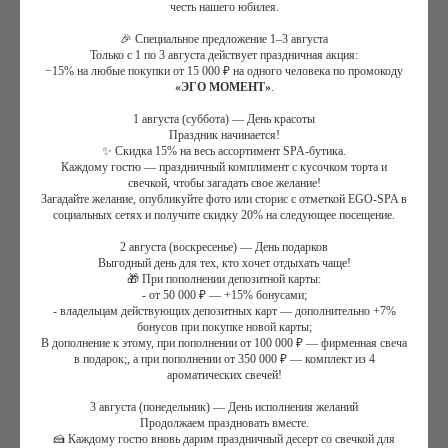
честь нашего юбилея.
🎉 Специальное предложение 1–3 августа
Только с 1 по 3 августа действует праздничная акция:
−15% на любые покупки от 15 000 ₽ на одного человека по промокоду
«ЭГО МОМЕНТ»
.
Атлантиды
1 августа (суббота) — День красоты
19 000
₽
Праздник начинается!
✨ Скидка 15% на весь ассортимент SPA-бутика.
Будние (бд)/выходные (вх)/праздничные дни (пд):
Каждому гостю — праздничный комплимент с кусочком торта и
свечкой, чтобы загадать свое желание!
Загадайте желание, опубликуйте фото или сторис с отметкой EGO-SPA в
социальных сетях и получите скидку 20% на следующее посещение.
Дополнительный уход:
2 августа (воскресенье) — День подарков
Выгодный день для тех, кто хочет отдыхать чаще!
🎁 При пополнении депозитной карты:
Дополнительное угощение:
- от 50 000 ₽ — +15% бонусами;
- владельцам действующих депозитных карт — дополнительно +7%
бонусов при покупке новой карты;
В дополнение к этому, при пополнении от 100 000 ₽ — фирменная свеча
в подарок;, а при пополнении от 350 000 ₽ — комплект из 4
ароматических свечей!
Купить сертификат
3 августа (понедельник) — День исполнения желаний
Продолжаем праздновать вместе.
🍰 Каждому гостю вновь дарим праздничный десерт со свечкой для
Роскошная VIP-программа с использованием даров моря, для тех,