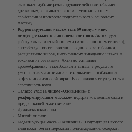
оказывает глубокое релаксирующее действие, обладает
дренажным, спазмолитическим и успокаивающим
свойствами и прекрасно подготавливает к основному
массажу
Корректирующий массаж тела 60 минут - микс
лимфодренажного и антицеллюлитного.
Активирует
работу лимфатической системы (мгновенно снимает отеки),
способствует восстановлению водно-солевого баланса,
расщеплению жиров, интенсивному выведению шлаков и
токсинов из организма. Активно усиливает
кровообращение и метаболизм в тканях, в результате
уменьшая локальные жировые отложения и избавляя от
+7 (495) 120-23-81
эффекта апельсиновой корки. Восстанавливает упругость и
эластичность кожи
Задать вопрос
Обратный звонок
Талассо уход за лицом «Оживление» с
реафирмирующим массажем
подарит жизненные силы и
СПА-ПРОГРАММЫ
МАССАЖИ
придаст вашей коже свечение
Летние СПА-программы
Массажи
Демакияж кожи лица
СПА-массажи
Мягкий пилинг
СПА-девичник
СПА-программы для женщин
Фирменные массажи
Моделирующая маска «Оживление». Подходит для любого
СПА-программы для мужчин
Массажи лица
типа кожи. Богата морскими полисахаридами, содержит
Семейные СПА-программы
Абонементы массажа