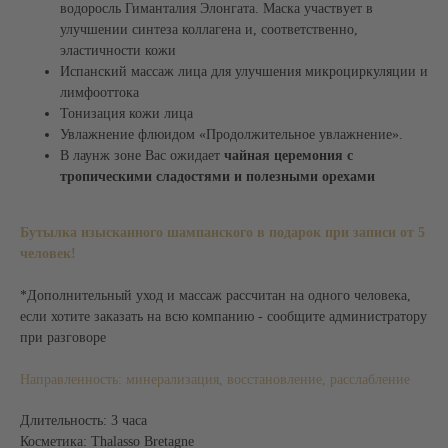
водоросль Гиманталия Элонгата. Маска участвует в
СПА-программы для двоих
улучшении синтеза коллагена и, соответственно,
СПА-программы для детей
эластичности кожи
СПА-пакеты
Испанский массаж лица для улучшения микроциркуляции и
СПА-день
Талассо-бар
лимфооттока
Уходы для тела и лица
Тонизация кожи лица
Увлажнение флюидом «Продолжительное увлажнение».
АКВАТЕРМАЛЬНАЯ
СПА-ПРОЦЕДУРЫ
ЗОНА
В лаунж зоне Вас ожидает
чайная церемония с
Ритуалы в хаммаме
Хаммам
тропическими сладостями и полезными орехами
Пилинги
Джакузи
Обертывания
Японская баня
СПА-уходы за лицом
Бутылка изысканного шампанского в подарок при записи от 5
СПА-уходы за волосами
человек!
ДОПОЛНИТЕЛЬНОЕ
ИНФОРМАЦИЯ
*Дополнительный уход и массаж рассчитан на одного человека,
СПА-бар
СПА-этикет
Галерея
СПА-бутик
если хотите заказать на всю компанию - сообщите администратору
Статьи
Корпоративное СПА
при разговоре
Официальная оферта
Сертификат СПА
Способы оплаты
Депозитные карты
Направленность: минерализация, восстановление, расслабление
Правила записи
MENTAL SPA
Контакты
Отзывы
Длительность: 3 часа
Косметика: Thalasso Bretagne