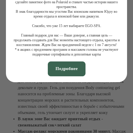
микронизированные водоросли Ламинария Дигитата и
сделайте памятное фото на Polaroid и станьте частью истории нашего
Фукус Везикулозус, которые способствуют Утончению
пространства.
В знак благодарности мы угостим Вас японским напитком Юдзу во
(похудению) и придают Тонус, а красные водоросли
время отдыха в японской бане или джакузи.
Литотамниум Калькареум восстанавливают Минеральный
Баланс благодаря высокому содержанию кальция и магния.
Спасибо, что уже 15 лет выбираете EGO-SPA.
Действие водорослей усиливается за счет содержания
Главный подарок для нас — Ваше доверие, а главная цель —
Распыленной Морской Воды, которая оказывает
продолжать создавать для Вас моменты настоящего отдыха, красоты и
расслабляющее действие. Морская Вода восстанавливает
восстановления. Ждем Вас на праздничной неделе с 1 по 7 августа!
* в акциях с продлением программ и массажем головы не участвуют
минеральный баланс благодаря своему богатству микро- и
подарочные сертификаты и депозитные карты
макроэлементами
Увлажнение-утончение.
Увлажняющее средство Lait
Подробнее
corporel hydratant быстро впитывается, увлажняет, повышает
эластичность, дарит коже мякоть и делает ее атласной. Гель
для бюста укрепляющий наносится на деликатную область
декольте и груди. Гель для похудения Body contouring gel
наносится на проблемные зоны. Благодаря высокой
концентрации морских и растительных компонентов,
известных своей эффективностью в борьбе с избыточными
объемами, гель утончает силуэт и укрепляет кожу
В лаунж зоне Вас ожидает приятный отдых -
свежевыжатый сок+легкий салат
Массаж-релакс морскими раковинами 30 минут.
Массаж