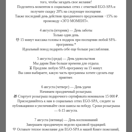
того, чтобы загадать свое желание!
кто устал и кому требуется быстрое восстановление жизненных
Поделитесь моментом в социальных сетях с отметкой EGO-SPA и
сил. Эта SPA-программа позволит вам не только прекрасно
получите скидку 20% на следующее посещение.
Также последний день действия праздничного предложения −15% по
провести время, отдохнуть, снять стресс, но также поможет
промокоду «ЭГО МОМЕНТ».
восстановить минеральный баланс организма, привести тело в
желанную форму и преобразить лицо
4 августа (вторник) — День заботы
Только один день.
💆 15 минут массажа головы в подарок при посещении любой SPA-
программы.*
Посещение Акватермальной зоны
- территории, где Вы
Идеальный повод подарить себе еще больше расслабления.
распариваетесь в хаммаме с ароматом эвкалипта,
наслаждаетесь релаксацией в СПА аэрогидромассажном
5 августа (среда) — День удовольствия
Мы дарим Вам больше времени для отдыха.
бассейне. Также подается травяной чай с легкими
⏳ Продлим любую SPA-программу на 15 минут.
сладостями
Вы сами выбираете, какую часть программы хотите сделать еще
Очищение тела флюидом «солевой пилинг»
с морской
приятнее.
солью убирает загрязнения и выравнивает верхний,
6 августа (четверг) — День удачи
ороговевший слой эпидермиса. Механическое действие
Начинаем праздничный розыгрыш.
Флюида активизирует микроциркуляцию и повышает
🎁 Стартует розыгрыш подарочного сертификата номиналом 15 000 ₽.
Присоединяйтесь к нам в социальных сетях EGO-SPA, следите за
восприимчивость кожи к морским ингредиентам,
публикациями и увеличивайте свои шансы на победу. Сроки розыгрыша
наносимым после пилинга
— 6-15 августа.
Пенный массаж головы и питательная маска для волос
Основной этап программы: водорослевое обертывание
7 августа (пятница) — День воспоминаний
Завершаем праздничную неделю красивой традицией.
«Контур тела».
Это Обертывание сочетает
💛 Оставьте теплое пожелание для EGO-SPA в нашей Книге пожеланий,