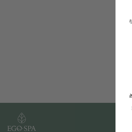

СПА-ПРОГРАММЫ
СПА-ПРОЦЕДУРЫ

Летние СПА-программы
Ритуалы в хаммаме
Пилинги
СПА-девичник
Обертывания
СПА-программы для женщин
СПА-программы для мужчин
СПА-уходы за лицом