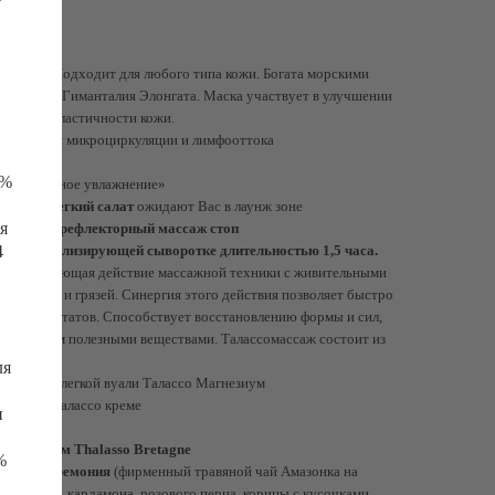
свечение
ение». Подходит для любого типа кожи. Богата морскими
одоросль Гиманталия Элонгата. Маска участвует в улучшении
ственно, эластичности кожи.
 улучшения микроциркуляции и лимфооттока
7%
олжительное увлажнение»
 сока + легкий салат
ожидают Вас в лаунж зоне
я
 включая рефлекторный массаж стоп
на минерализирующей сыворотке длительностью 1,5 часа.
4
ка, сочетающая действие массажной техники с живительными
дорослей и грязей. Синергия этого действия позволяет быстро
ых результатов. Способствует восстановлению формы и сил,
 организм полезными веществами. Талассомассаж состоит из
ля
та в виде легкой вуали Талассо Магнезиум
 тела на талассо креме
и
ины
 молочком Thalasso Bretagne
%
чайная церемония
(фирменный травяной чай Амазонка на
м имбиря, кардамона, розового перца, корицы с кусочками