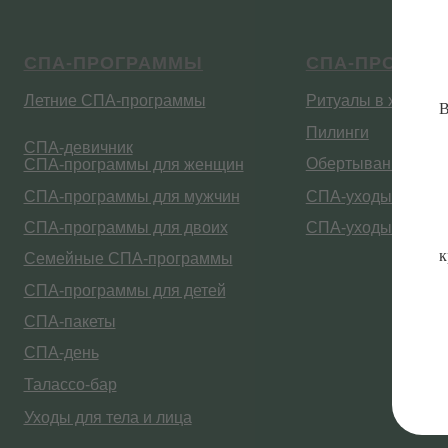
СПА-программы для двоих
СПА-уходы за волосами
Семейные СПА-программы
СПА-программы для детей
СПА-пакеты
В
СПА-день
Талассо-бар
Уходы для тела и лица
к