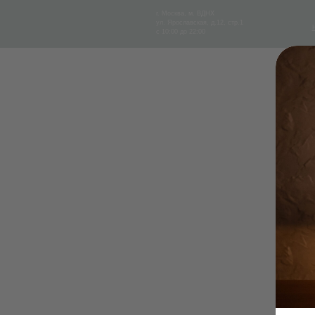
г. Москва, м. ВДНХ
О
ул. Ярославская, д.12, стр.1
СПА 
О НАС
СПА 
НАС
с 10:00 до 22:00