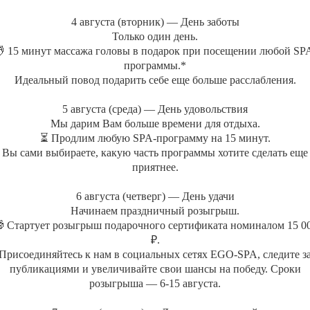
яблок, цедрой апельсина, ле
4 августа (вторник) — День заботы
василька)
с тропическими с
Только один день.
Ароматный кальян «Медуза
 15 минут массажа головы в подарок при посещении любой SP
Смузи из экзотических фру
программы.*
Идеальный повод подарить себе еще больше расслабления.
Косметика: Thalasso Bretagne
Длительность: 4 часа
5 августа (среда) — День удовольствия
Длительность массажа: 1 час 30 ми
Мы дарим Вам больше времени для отдыха.
Бестселлер: Бестселлер
Акватермальная зона: Джакузи
⏳ Продлим любую SPA-программу на 15 минут.
Акватермальная зона: Хаммам
Вы сами выбираете, какую часть программы хотите сделать еще
+7 (495) 120-23-81
приятнее.
6 августа (четверг) — День удачи
Начинаем праздничный розыгрыш.
АКВАТЕРМАЛЬНАЯ ЗОНА
ДОПОЛНИТ
 Стартует розыгрыш подарочного сертификата номиналом 15 0
₽.
Хаммам
СПА-бар
Присоединяйтесь к нам в социальных сетях EGO-SPA, следите з
Джакузи
СПА-бутик
публикациями и увеличивайте свои шансы на победу. Сроки
Японская баня
Корпоративно
розыгрыша — 6-15 августа.
Сертификат С
МАССАЖИ