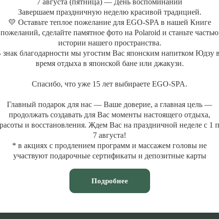
7 августа (пятница) — День воспоминаний
Депозитные ка
Завершаем праздничную неделю красивой традицией.
Массажи
💛 Оставьте теплое пожелание для EGO-SPA в нашей Книге
MENTAL SP
СПА-массажи
пожеланий, сделайте памятное фото на Polaroid и станьте частью
Фирменные массажи
истории нашего пространства.
 знак благодарности мы угостим Вас японским напитком Юдзу 
Массажи лица
время отдыха в японской бане или джакузи.
Абонементы массажа
Спасибо, что уже 15 лет выбираете EGO-SPA.
Главный подарок для нас — Ваше доверие, а главная цель —
продолжать создавать для Вас моменты настоящего отдыха,
расоты и восстановления. Ждем Вас на праздничной неделе с 1 
7 августа!
* в акциях с продлением программ и массажем головы не
участвуют подарочные сертификаты и депозитные карты
Подробнее