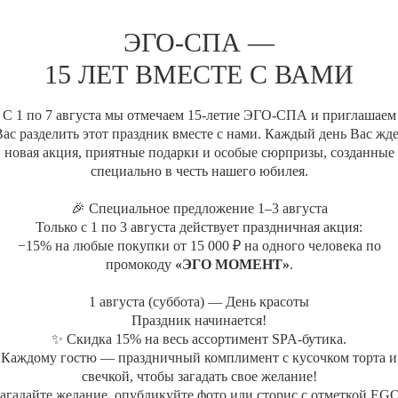
Релаксация в аэрогидрома
ЭГО-СПА —
элитным чаем и фруктовыми 
Распаривание в хаммаме с 
15 ЛЕТ ВМЕСТЕ С ВАМИ
воздействием эвкалипта глуб
дальнейшее получение удов
Двухэтапное очищение тела
С 1 по 7 августа мы отмечаем 15-летие ЭГО-СПА и приглашаем
ас разделить этот праздник вместе с нами. Каждый день Вас жд
1-й этап: очищение тела чёрным м
новая акция, приятные подарки и особые сюрпризы, созданные
пасты из марокканских оливок пре
специально в честь нашего юбилея.
детоксикацию и регенерацию
2-й этап: пилинг тела солевым фл
🎉 Специальное предложение 1–3 августа
восприимчивость кожи к морским и
Только с 1 по 3 августа действует праздничная акция:
Ритуал для стоп с водорос
−15% на любые покупки от 15 000 ₽ на одного человека по
СПА-уход за волосами «Об
промокоду
«ЭГО МОМЕНТ»
.
Помогает поддерживать есте
Оставляет волосы плотными
1 августа (суббота) — День красоты
Талассообертывание Магнез
Праздник начинается!
обертывание с высокой конц
✨ Скидка 15% на весь ассортимент SPA-бутика.
способствует глубокой рела
Каждому гостю — праздничный комплимент с кусочком торта и
спазмов. Улучшает качество
свечкой, чтобы загадать свое желание!
Талассо уход за лицом «О
агадайте желание, опубликуйте фото или сторис с отметкой EG