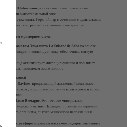
ссажном СПА-бассейне
, а также чаепитие с цветочным
сладостями в акватермальной зоне
ароматом эвкалипта.
Горячий пар в сочетании с целительным
око прогреет тело, расслабит сознание и настроит на
ольствия
 на горячем мраморном столе:
ет
ылом с ароматом Эвкалипта La Sultane de Saba
на основе
восходно очищает и тонизирует кожу, обеспечивая мягкую
юидом.
Флюид активизирует микроциркуляцию и повышает
нгредиентам, наносимым после пилинга
левой ванночкой
новление» Davines
, продлевающий жизненный цикл волос.
ственную красоту и здоровое состояние кожи головы и волос.
 и блестящими
иум Thalasso Bretagne.
Это готовое минеральное
ентрацией морского магния. Насыщает организм минералами,
ксации всего организма, снятию мышечного напряжения и
 кожи
живление» с реафирмирующим массажем
подарит жизненные
O-