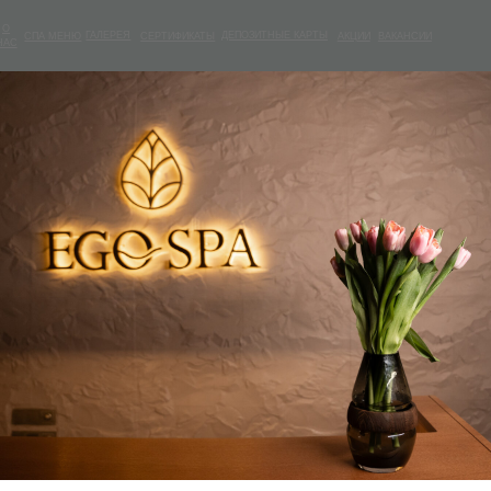
ГАЛЕРЕЯ
ДЕПОЗИТНЫЕ КАРТЫ
МЕНЮ
СЕРТИФИКАТЫ
АКЦИИ
ВАКАНСИИ
ДЕПОЗИТНЫЕ КАРТЫ
МЕНЮ
ГАЛЕРЕЯ
СЕРТИФИКАТЫ
АКЦИИ
ВАКАНСИИ
Амазонка
26 000
₽
Длительность:
Будние/выходные/праздничные
Дополнительное угощение:
Купить сертификат