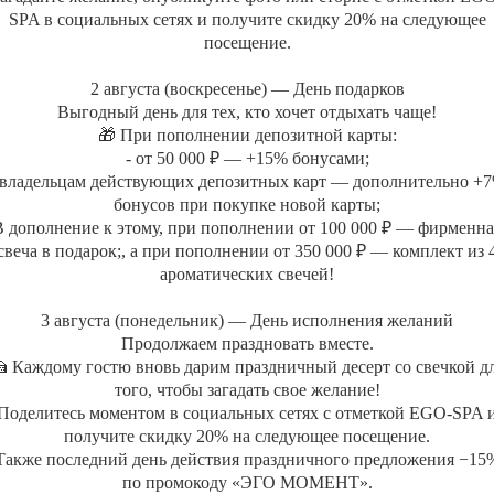
силы и придаст вашей коже 
SPA в социальных сетях и получите скидку 20% на следующее
Демакияж кожи лица
посещение.
Мягкий пилинг
Моделирующая маска «Оживл
2 августа (воскресенье) — День подарков
полисахаридами, содержит в
Выгодный день для тех, кто хочет отдыхать чаще!
синтеза коллагена и, соответ
🎁 При пополнении депозитной карты:
Испанский массаж лица для
- от 50 000 ₽ — +15% бонусами;
Тонизация кожи лица
 владельцам действующих депозитных карт — дополнительно +
Увлажнение флюидом «Прод
бонусов при покупке новой карты;
Коктейль из свежевыжатого
В дополнение к этому, при пополнении от 100 000 ₽ — фирменна
Горячий компресс для стоп
Талассомассаж всего тела 
свеча в подарок;, а при пополнении от 350 000 ₽ — комплект из 
Талассомассаж – это методи
ароматических свечей!
свойствами морской воды, во
и эффективно добиться нужн
3 августа (понедельник) — День исполнения желаний
выводит токсины и насыщает
Продолжаем праздновать вместе.
нескольких этапов:
 Каждому гостю вновь дарим праздничный десерт со свечкой д
нанесение на кожу концентра
того, чтобы загадать свое желание!
расслабляющий массаж всего
Поделитесь моментом в социальных сетях с отметкой EGO-SPA 
оздоровительный массаж сп
получите скидку 20% на следующее посещение.
Увлажнение-утончение тела
Также последний день действия праздничного предложения −15
В лаунж зоне Вас ожидает 
по промокоду «ЭГО МОМЕНТ».
основе ройбоса с добавление