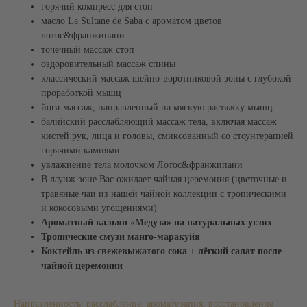
+7 (495) 120-23-81
горячий компресс для стоп
масло La Sultane de Saba с ароматом цветов
Задать вопрос
Обратный звонок
лотос&франжипани
точечный массаж стоп
СПА-ПРОГРАММЫ
МАССАЖИ
оздоровительный массаж спины
Летние СПА-программы
Массажи
классический массаж шейно-воротниковой зоны с глубокой
СПА-массажи
проработкой мышц
СПА-девичник
СПА-программы для женщин
Фирменные массажи
йога-массаж, направленный на мягкую растяжку мышц
СПА-программы для мужчин
Массажи лица
балийский расслабляющий массаж тела, включая массаж
Семейные СПА-программы
Абонементы массажа
кистей рук, лица и головы, смиксованный со стоунтерапией
СПА-программы для двоих
горячими камнями
СПА-программы для детей
увлажнение тела молочком Лотос&франжипани
СПА-пакеты
В лаунж зоне Вас ожидает чайная церемония (цветочные и
СПА-день
Талассо-бар
травяные чаи из нашей чайной коллекции с тропическими
Уходы для тела и лица
и кокосовыми угощениями)
Ароматный кальян «Медуза» на натуральных углях
АКВАТЕРМАЛЬНАЯ
СПА-ПРОЦЕДУРЫ
ЗОНА
Тропические смузи манго-маракуйя
Ритуалы в хаммаме
Хаммам
Коктейль из свежевыжатого сока + лёгкий салат после
Пилинги
Джакузи
чайной церемонии
Обертывания
Японская баня
СПА-уходы за лицом
СПА-уходы за волосами
Направленность: расслабление, ароматерапия, восстановление