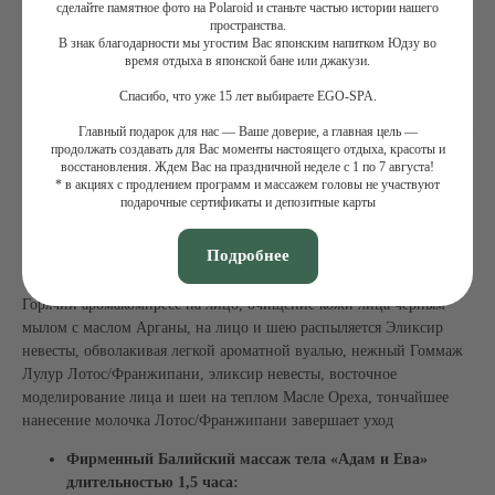
сделайте памятное фото на Polaroid и станьте частью истории нашего
кожи головы и волос. Оставляет волосы плотными и
пространства.
блестящими
В знак благодарности мы угостим Вас японским напитком Юдзу во
Маска для тела из драгоценной марокканской глины
время отдыха в японской бане или джакузи.
Рассул с добавлением масла Лотос&Франжипани
.
Спасибо, что уже 15 лет выбираете EGO-SPA.
Вулканическая мылящаяся глина, богатая оксидом железа и
магнием глубоко очищает и минерализирует кожу, придавая
Главный подарок для нас — Ваше доверие, а главная цель —
ей свечение. Масло благодаря оригинальному и
продолжать создавать для Вас моменты настоящего отдыха, красоты и
восстановления. Ждем Вас на праздничной неделе с 1 по 7 августа!
драгоценному рецепту, насыщенное витаминами это масло
* в акциях с продлением программ и массажем головы не участвуют
глубоко питает и и улучшает структуру кожи. После
подарочные сертификаты и депозитные карты
процедуры обертывания кожа необыкновенно мягкая,
источающая изысканный аромат редких цветов
Подробнее
Истинный Балийский Уход за лицом:
Горячий аромакомпресс на лицо, очищение кожи лица чёрным
мылом с маслом Арганы, на лицо и шею распыляется Эликсир
невесты, обволакивая легкой ароматной вуалью, нежный Гоммаж
Лулур Лотос/Франжипани, эликсир невесты, восточное
моделирование лица и шеи на теплом Масле Ореха, тончайшее
нанесение молочка Лотос/Франжипани завершает уход
Фирменный Балийский массаж тела «Адам и Ева»
длительностью 1,5 часа: