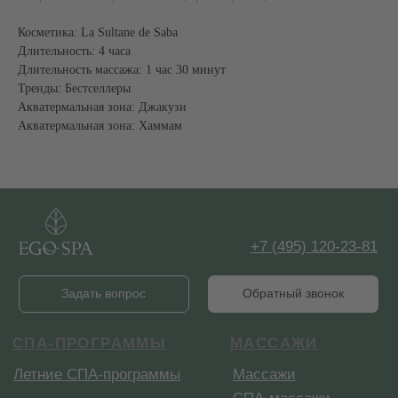
ДОПОЛНИТЕЛЬНОЕ
ИНФОРМАЦИЯ
Косметика: La Sultane de Saba
СПА-бар
СПА-этикет
Галерея
СПА-бутик
Длительность: 4 часа
Статьи
Корпоративное СПА
Длительность массажа: 1 час 30 минут
Официальная оферта
Сертификат СПА
Тренды: Бестселлеры
Способы оплаты
Депозитные карты
Акватермальная зона: Джакузи
Правила записи
MENTAL SPA
Контакты
Акватермальная зона: Хаммам
Отзывы
Купить сертификат
Меню