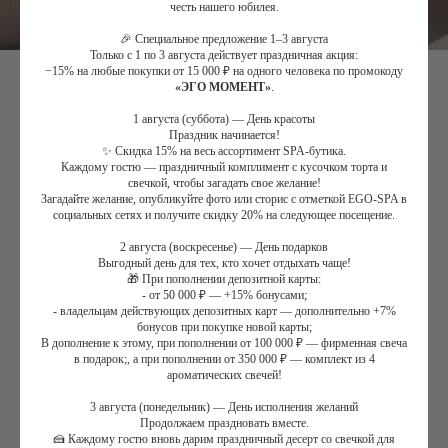
честь нашего юбилея.
🎉 Специальное предложение 1–3 августа
Только с 1 по 3 августа действует праздничная акция:
−15% на любые покупки от 15 000 ₽ на одного человека по промокоду
«ЭГО МОМЕНТ»
.
1 августа (суббота) — День красоты
В объятиях SPA
Праздник начинается!
✨ Скидка 15% на весь ассортимент SPA-бутика.
Каждому гостю — праздничный комплимент с кусочком торта и
44 000
₽
свечкой, чтобы загадать свое желание!
Загадайте желание, опубликуйте фото или сторис с отметкой EGO-SPA в
Длительность:
социальных сетях и получите скидку 20% на следующее посещение.
2 августа (воскресенье) — День подарков
Выгодный день для тех, кто хочет отдыхать чаще!
Будние/выходные/праздничные дни:
🎁 При пополнении депозитной карты:
- от 50 000 ₽ — +15% бонусами;
- владельцам действующих депозитных карт — дополнительно +7%
бонусов при покупке новой карты;
Дополнительное угощение:
В дополнение к этому, при пополнении от 100 000 ₽ — фирменная свеча
в подарок;, а при пополнении от 350 000 ₽ — комплект из 4
ароматических свечей!
3 августа (понедельник) — День исполнения желаний
Купить сертификат
Продолжаем праздновать вместе.
🍰 Каждому гостю вновь дарим праздничный десерт со свечкой для