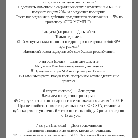
того, чтобы загадать свое желание!
Поделитесь моментом в социальных сетях с отметкой EGO-SPA и
В массажных комнатах: Горячие компрессы с
получите скидку 20% на следующее посещение.
Также последний день действия праздничного предложения −15% по
эфирными маслами
промокоду «ЭГО МОМЕНТ».
Ритуал «Бали»:
целебное распаривание в Хаммаме расслабит уставшие
4 августа (вторник) — День заботы
Только один день.
мышцы,
💆 15 минут массажа головы в подарок при посещении любой SPA-
очищение тела рукавичкой Kessa в сочетании с чёрным
программы.*
мылом с ароматом Эвкалипта превосходно очищают и
Идеальный повод подарить себе еще больше расслабления.
тонизируют кожу, обеспечивая мягкую детоксикацию и
5 августа (среда) — День удовольствия
регенерацию кожи
Мы дарим Вам больше времени для отдыха.
Следующий этап:
Гоммаж Лулур Лотос и Франжипани
,
⏳ Продлим любую SPA-программу на 15 минут.
состоящий из рисовой пудры и кокосового ореха этот
Вы сами выбираете, какую часть программы хотите сделать еще
приятнее.
Гоммаж подарит коже замечательную мягкость,
одновременно окутывая тело тонким ароматом лотоса и
6 августа (четверг) — День удачи
цветов франжипани
Начинаем праздничный розыгрыш.
🎁 Стартует розыгрыш подарочного сертификата номиналом 15 000 ₽.
Релаксация в аэрогидромассажном СПА-бассейне
, а
Присоединяйтесь к нам в социальных сетях EGO-SPA, следите за
также чаепитие с цветочным элитным чаем и фруктовыми
публикациями и увеличивайте свои шансы на победу. Сроки розыгрыша
сладостями в зоне релаксации
— 6-15 августа.
СПА-уход за волосами «Обновление» Davines
,
7 августа (пятница) — День воспоминаний
продлевающий жизненный цикл волос. Помогает
Завершаем праздничную неделю красивой традицией.
поддерживать естественную красоту и здоровое состояние
💛 Оставьте теплое пожелание для EGO-SPA в нашей Книге пожеланий,