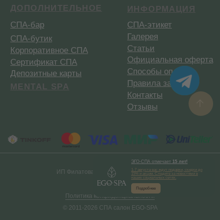
ЭГО-СПА
отмечает
15 лет!
1-7 августа вас ждут подарки, скидки до
ИП Филатова А. А. ИНН310206133023
15% и акции. Следите за новостями в
наших социальных сетях.
Подробнее
Политика конфиденциальности
© 2011-2026 СПА салон EGO-SPA