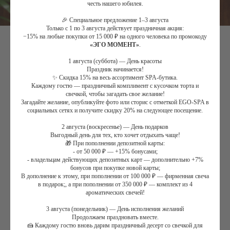
честь нашего юбилея.
🎉 Специальное предложение 1–3 августа
Только с 1 по 3 августа действует праздничная акция:
−15% на любые покупки от 15 000 ₽ на одного человека по промокоду
«ЭГО МОМЕНТ»
.
Wellness SPA для двоих
1 августа (суббота) — День красоты
25 000
₽
Праздник начинается!
✨ Скидка 15% на весь ассортимент SPA-бутика.
Длительность:
Каждому гостю — праздничный комплимент с кусочком торта и
свечкой, чтобы загадать свое желание!
Загадайте желание, опубликуйте фото или сторис с отметкой EGO-SPA в
социальных сетях и получите скидку 20% на следующее посещение.
Будние/выходные/праздничные дни:
2 августа (воскресенье) — День подарков
Выгодный день для тех, кто хочет отдыхать чаще!
🎁 При пополнении депозитной карты:
Дополнительный уход:
- от 50 000 ₽ — +15% бонусами;
- владельцам действующих депозитных карт — дополнительно +7%
бонусов при покупке новой карты;
В дополнение к этому, при пополнении от 100 000 ₽ — фирменная свеча
Дополнительное угощение:
в подарок;, а при пополнении от 350 000 ₽ — комплект из 4
ароматических свечей!
3 августа (понедельник) — День исполнения желаний
Продолжаем праздновать вместе.
Купить сертификат
🍰 Каждому гостю вновь дарим праздничный десерт со свечкой для