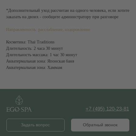
Талассо-бар
Уходы для тела и лица
*Дополнительный уход рассчитан на одного человека, если хотите
заказать на двоих - сообщите администратору при разговоре
АКВАТЕРМАЛЬНАЯ
СПА-ПРОЦЕДУРЫ
ЗОНА
Ритуалы в хаммаме
Направленность: расслабление, оздоровление
Хаммам
Пилинги
Джакузи
Обертывания
Косметика: Thai Traditions
Японская баня
СПА-уходы за лицом
Длительность: 2 часа 30 минут
СПА-уходы за волосами
Длительность массажа: 1 час 30 минут
ДОПОЛНИТЕЛЬНОЕ
ИНФОРМАЦИЯ
Акватермальная зона: Японская баня
Акватермальная зона: Хаммам
СПА-бар
СПА-этикет
Галерея
СПА-бутик
Статьи
Корпоративное СПА
Официальная оферта
Сертификат СПА
Способы оплаты
Депозитные карты
Правила записи
MENTAL SPA
Контакты
Отзывы