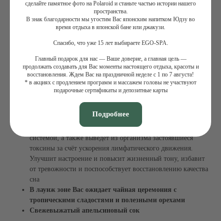
целлюлита
сделайте памятное фото на Polaroid и станьте частью истории нашего
пространства.
Микс спортивного и оздоровительного массажа
В знак благодарности мы угостим Вас японским напитком Юдзу во
длительностью 1,5 часа
позволят добиться нескольких
время отдыха в японской бане или джакузи.
целей-глубокая проработка всех мыщц и снятие
Спасибо, что уже 15 лет выбираете EGO-SPA.
напряжения, а также восстановительный эффект для всего
организма. Освежающий аромат зеленого чая с мятой
Главный подарок для нас — Ваше доверие, а главная цель —
позволяет полностью расслабиться и насладиться массажем.
продолжать создавать для Вас моменты настоящего отдыха, красоты и
восстановления. Ждем Вас на праздничной неделе с 1 по 7 августа!
Спортивный массаж снимет мышечное напряжение и
* в акциях с продлением программ и массажем головы не участвуют
болевые ощущение после физических нагрузок. Улучшит
подарочные сертификаты и депозитные карты
+7 (495) 120-23-81
работоспособность организма, зарядит энергией и
подготовит организм к предстоящим тренировкам.
Подробнее
Задать вопрос
Обратный звонок
Оздоровительный массаж тела поможет избавиться от болей
в мышцах, переутомления, проблем с кожей и кровеносной
СПА-ПРОГРАММЫ
МАССАЖИ
системой, а также выведет из организма застоявшиеся
Летние СПА-программы
Массажи
токсины за счёт ускорения лимфатического движения.
СПА-массажи
Улучшит настроение и повысит жизненный тону, избавит
СПА-девичник
СПА-программы для женщин
Фирменные массажи
от тревожности и поспособствует восстановлению качества
СПА-программы для мужчин
Массажи лица
сна
Семейные СПА-программы
Абонементы массажа
В лаунж зоне Вас ожидает чайная церемония с
СПА-программы для двоих
тропическими сладостями и полезными орехами
СПА-программы для детей
Cвежевыжатый апельсиновый сок
СПА-пакеты
СПА-день