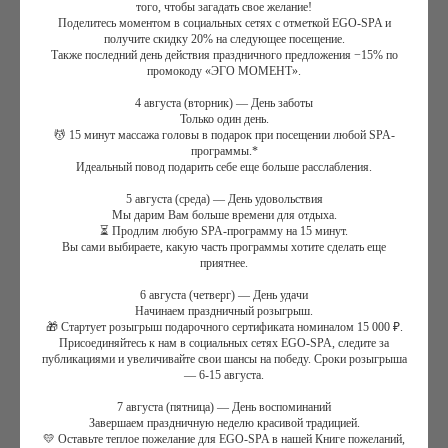
того, чтобы загадать свое желание!
Поделитесь моментом в социальных сетях с отметкой EGO-SPA и
получите скидку 20% на следующее посещение.
Совместное посещение дубовых купелей фурако с
Также последний день действия праздничного предложения −15% по
промокоду «ЭГО МОМЕНТ».
горячей водой с ароматом пихты.
Приятный и
атмосферный ритуал в японской бане снимает усталость и
4 августа (вторник) — День заботы
восстановит силы, окажет омолаживающее воздействие на
Только один день.
💆 15 минут массажа головы в подарок при посещении любой SPA-
кожу тела
программы.*
В Акватермальной зоне
Вы не спеша распаритесь в
Идеальный повод подарить себе еще больше расслабления.
Хаммаме, а после отдохнете в просторной релакс-зоне,
5 августа (среда) — День удовольствия
расположившись на удобных шезлонгах. Цветочный
Мы дарим Вам больше времени для отдыха.
освежающий чай прекрасно утолит жажду и подарит
⏳ Продлим любую SPA-программу на 15 минут.
радостное настроение
Вы сами выбираете, какую часть программы хотите сделать еще
приятнее.
Сахарно-солевой пилинг тела с освежающим ароматом
мяты и зеленого чая -
это прекрасное лимфодреннажное и
6 августа (четверг) — День удачи
отшелучивающее средство. Он не только мягко очистит
Начинаем праздничный розыгрыш.
🎁 Стартует розыгрыш подарочного сертификата номиналом 15 000 ₽.
вашу кожу, но и вернет ей тонус и гладкость. Эфирное
Присоединяйтесь к нам в социальных сетях EGO-SPA, следите за
масло мяты является натуральным сосудорасширяющим
публикациями и увеличивайте свои шансы на победу. Сроки розыгрыша
средством, экстракт зеленого чая, поможет выводу
— 6-15 августа.
токсинов, а натуральная морская соль наполнит полезными
7 августа (пятница) — День воспоминаний
микроэлементами и поможет в выводе лишней жидкости из
Завершаем праздничную неделю красивой традицией.
подкожного слоя, что гарантирует уменьшение видимого
💛 Оставьте теплое пожелание для EGO-SPA в нашей Книге пожеланий,