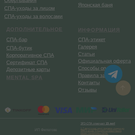
ЭГО-СПА
отмечает
15 лет!
1-7 августа вас ждут подарки, скидки до
ИП Филатова А. А. ИНН310206133023
15% и акции. Следите за новостями в
наших социальных сетях.