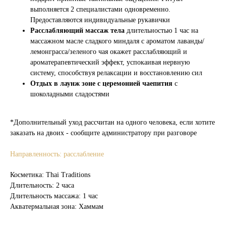
+7 (495) 120-23-81
выполняется 2 специалистами одновременно.
Предоставляются индивидуальные рукавички
Задать вопрос
Обратный звонок
Расслабляющий массаж тела
длительностью 1 час на
массажном масле сладкого миндаля с ароматом лаванды/
СПА-ПРОГРАММЫ
МАССАЖИ
лемонграсса/зеленого чая окажет расслабляющий и
Летние СПА-программы
Массажи
ароматерапевтический эффект, успокаивая нервную
СПА-массажи
СПА-девичник
систему, способствуя релаксации и восстановлению сил
СПА-программы для женщин
Фирменные массажи
Отдых в лаунж зоне с церемонией чаепития
с
СПА-программы для мужчин
Массажи лица
Семейные СПА-программы
Абонементы массажа
шоколадными сладостями
СПА-программы для двоих
СПА-программы для детей
*Дополнительный уход рассчитан на одного человека, если хотите
СПА-пакеты
СПА-день
заказать на двоих - сообщите администратору при разговоре
Талассо-бар
Уходы для тела и лица
Направленность: расслабление
АКВАТЕРМАЛЬНАЯ
СПА-ПРОЦЕДУРЫ
ЗОНА
Косметика: Thai Traditions
Ритуалы в хаммаме
Хаммам
Длительность: 2 часа
Пилинги
Джакузи
Длительность массажа: 1 час
Обертывания
Японская баня
Акватермальная зона: Хаммам
СПА-уходы за лицом
СПА-уходы за волосами