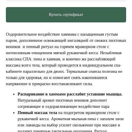
Купить сертификат
Оздоровительное воздействие хаммама с насыщенным густым
паром, дополненное освежающей ингаляцией от свежих пихтовых
веников и пенный ритуал на горячем мраморном столе с
интенсивным очищением мягкой рукавичкой кесса. Незыблемая
классика СПА: пена и хаммам, и конечно же расслабляющий
массажа всего тела, который проводится в индивидуальном спа-
кабинете параллельно для двоих. Термальные сеансы полезны не
только для здоровья, но и помогают снять накопившееся
напряжение и прекрасно восстанавливают силы.
Распаривание в хаммаме расслабит уставшие мышцы.
Натуральный аромат пихтовых веников дополнит
согревающее и оздоравливающее воздействие пара
Пенный массаж
тела
на подогретом мраморном столе с
рукавичкой кесса. Ароматная мыльная пена с запахом хвои
или лаванды на выбор усилит скольжение при массаже и
подарит приятные тактильные ощущения. Ритуал