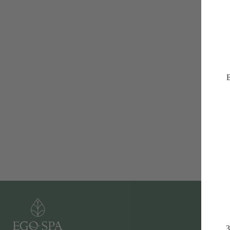
В
СПА-ПРОГРАММЫ
СПА-ПРОЦЕДУРЫ
З
Летние СПА-программы
Ритуалы в хаммаме