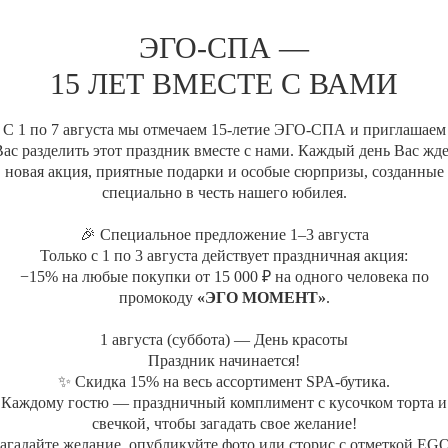
кокосового ореха этот Гоммаж под
тело тонким ароматом лотоса и цв
ЭГО-СПА —
15 ЛЕТ ВМЕСТЕ С ВАМИ
Целебное распаривание в х
Очищение тела черным мыло
Очищение тела рукавицей Ke
С 1 по 7 августа мы отмечаем 15-летие ЭГО-СПА и приглашаем
Очищение тела гоммажем Лу
ас разделить этот праздник вместе с нами. Каждый день Вас жд
новая акция, приятные подарки и особые сюрпризы, созданные
Косметика: La Sultane de Saba
специально в честь нашего юбилея.
Длительность: 1 час
Акватермальная зона: Хаммам
🎉 Специальное предложение 1–3 августа
Только с 1 по 3 августа действует праздничная акция:
−15% на любые покупки от 15 000 ₽ на одного человека по
промокоду
«ЭГО МОМЕНТ»
.
1 августа (суббота) — День красоты
+7 (495) 120-23-81
Праздник начинается!
✨ Скидка 15% на весь ассортимент SPA-бутика.
Каждому гостю — праздничный комплимент с кусочком торта и
АКВАТЕРМАЛЬНАЯ ЗОНА
ДОПОЛНИТ
свечкой, чтобы загадать свое желание!
агадайте желание, опубликуйте фото или сторис с отметкой EG
Хаммам
СПА-бар