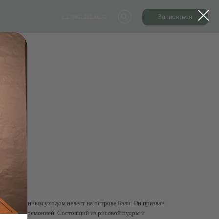
Записаться
Записаться
+ 7 (985) 063-16-45
+ 7 (985) 063-16-45
 дни:
 традиционным уходом невест на острове Бали. Он призван
адебной церемонией. Состоящий из рисовой пудры и