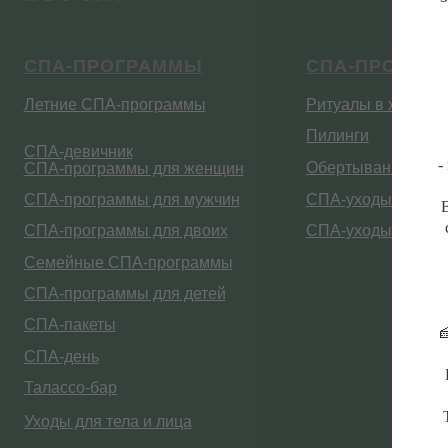
Пилинги
СПА-девичник
Обертывания
СПА-программы для женщин
СПА-программы для мужчин
СПА-уходы за лицом
СПА-программы для двоих
СПА-уходы за волосами
Семейные СПА-программы
-
СПА-программы для детей
СПА-пакеты
СПА-день
Талассо-бар
Уходы для тела и лица
