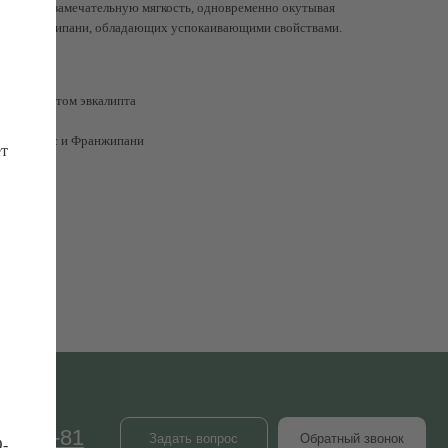
арит коже замечательную мягкость, одновременно окутывая
етов франжипани, обладающих успокаивающими свойствами.
аммаме
м с ароматом эвкалипта
ssa
лур Лотос и Франжипани
ет
Задать вопрос
Обратный звонок
ЕЛЬНОЕ
ИНФОРМАЦИЯ
O-
СПА-этикет