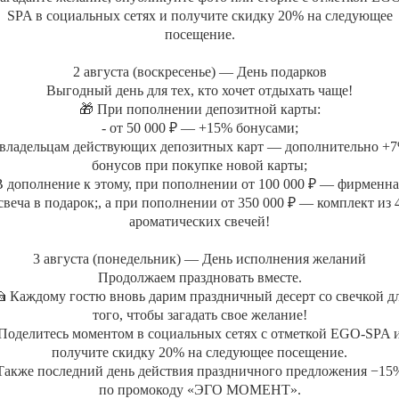
SPA в социальных сетях и получите скидку 20% на следующее
Джакузи
СПА-бутик
посещение.
Японская баня
Корпоративно
2 августа (воскресенье) — День подарков
Сертификат С
МАССАЖИ
Выгодный день для тех, кто хочет отдыхать чаще!
Депозитные ка
🎁 При пополнении депозитной карты:
Массажи
- от 50 000 ₽ — +15% бонусами;
MENTAL SP
СПА-массажи
 владельцам действующих депозитных карт — дополнительно +
Фирменные массажи
бонусов при покупке новой карты;
В дополнение к этому, при пополнении от 100 000 ₽ — фирменна
Массажи лица
свеча в подарок;, а при пополнении от 350 000 ₽ — комплект из 
Абонементы массажа
ароматических свечей!
3 августа (понедельник) — День исполнения желаний
Продолжаем праздновать вместе.
 Каждому гостю вновь дарим праздничный десерт со свечкой д
того, чтобы загадать свое желание!
Поделитесь моментом в социальных сетях с отметкой EGO-SPA 
получите скидку 20% на следующее посещение.
Также последний день действия праздничного предложения −15
по промокоду «ЭГО МОМЕНТ».