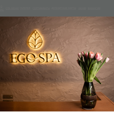
ГАЛЕРЕЯ
ДЕПОЗИТНЫЕ КАРТЫ
МЕНЮ
СЕРТИФИКАТЫ
АКЦИИ
ВАКАНСИИ
ДЕПОЗИТНЫЕ КАРТЫ
МЕНЮ
ГАЛЕРЕЯ
СЕРТИФИКАТЫ
АКЦИИ
ВАКАНСИИ
Ритуал «Бали»
7 000
₽
Длительность:
Будние/выходные/праздничные
Записаться
Гоммаж Лулур много веков является
смягчить и украсить кожу перед св