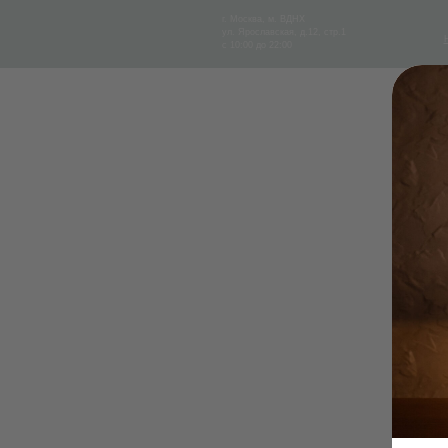
г. Москва, м. ВДНХ
О
ул. Ярославская, д.12, стр.1
СПА 
О НАС
СПА 
НАС
с 10:00 до 22:00