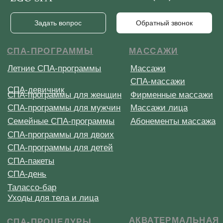
Талассо-бар
Уходы для тела и лица
АКВАТЕРМАЛЬНАЯ
СПА-ПРОЦЕДУРЫ
ЗОНА
Ритуалы в хаммаме
Хаммам
Пилинги
Джакузи
Обертывания
Японская баня
СПА-уходы за лицом
СПА-уходы за волосами
ДОПОЛНИТЕЛЬНОЕ
ИНФОРМАЦИЯ
СПА-бар
СПА-этикет
Галерея
СПА-бутик
Статьи
Корпоративное СПА
Официальная оферта
Сертификат СПА
Способы оплаты
Депозитные карты
Правила записи
MENTAL SPA
Контакты
Отзывы