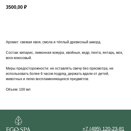
3500,00
₽
Заказать
Аромат: свежая хвоя, смола и тёплый древесный аккорд.
Состав: кипарис, лимонная кожура, хвойные, кедр, пихта, янтарь, мох,
+7 (495) 120-23-81
воск кокосовый.
Задать вопрос
Обратный звонок
Меры предосторожности: не оставлять свечу без присмотра, не
использовать более 6 часов подряд, держать вдали от детей,
СПА-ПРОГРАММЫ
МАССАЖИ
животных и легко воспламеняющихся предметов.
Летние СПА-программы
Массажи
Объем: 100 мл
СПА-массажи
СПА-девичник
СПА-программы для женщин
Фирменные массажи
СПА-программы для мужчин
Массажи лица
Семейные СПА-программы
Абонементы массажа
СПА-программы для двоих
СПА-программы для детей
СПА-пакеты
СПА-день