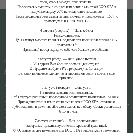
того, чтобы загадать свое желание!
СПА-программы для двоих
Поделитесь моментом в социальных сетях с отметкой EGO-SPA и
СПА-программы для детей
получите скидку 20% на следующее посещение.
СПА-пакеты
Также последний день действия праздничного предложения −15% по
СПА-день
промокоду «ЭГО МОМЕНТ».
Талассо-бар
Уходы для тела и лица
4 августа (вторник) — День заботы
Только один день.
АКВАТЕРМАЛЬНАЯ
💆 15 минут массажа головы в подарок при посещении любой SPA-
СПА-ПРОЦЕДУРЫ
ЗОНА
программы.*
Ритуалы в хаммаме
Идеальный повод подарить себе еще больше расслабления.
Хаммам
Пилинги
Джакузи
Обертывания
5 августа (среда) — День удовольствия
Японская баня
Мы дарим Вам больше времени для отдыха.
СПА-уходы за лицом
⏳ Продлим любую SPA-программу на 15 минут.
СПА-уходы за волосами
Вы сами выбираете, какую часть программы хотите сделать еще
приятнее.
ДОПОЛНИТЕЛЬНОЕ
ИНФОРМАЦИЯ
СПА-бар
СПА-этикет
6 августа (четверг) — День удачи
Галерея
Начинаем праздничный розыгрыш.
СПА-бутик
Статьи
🎁 Стартует розыгрыш подарочного сертификата номиналом 15 000 ₽.
Корпоративное СПА
Официальная оферта
Присоединяйтесь к нам в социальных сетях EGO-SPA, следите за
Сертификат СПА
публикациями и увеличивайте свои шансы на победу. Сроки розыгрыша
Способы оплаты
Депозитные карты
— 6-15 августа.
Правила записи
MENTAL SPA
Контакты
7 августа (пятница) — День воспоминаний
Отзывы
Завершаем праздничную неделю красивой традицией.
💛 Оставьте теплое пожелание для EGO-SPA в нашей Книге пожеланий,