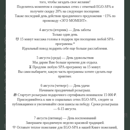
того, чтобы загадать свое желание!
Поделитесь моментом в социальных сетях с отметкой EGO-SPA и
АКВАТЕРМАЛЬНАЯ
СПА-ПРОЦЕДУРЫ
получите скидку 20% на следующее посещение.
ЗОНА
Ритуалы в хаммаме
Также последний день действия праздничного предложения −15% по
Хаммам
промокоду «ЭГО МОМЕНТ».
Пилинги
Джакузи
Обертывания
Японская баня
4 августа (вторник) — День заботы
СПА-уходы за лицом
Только один день.
СПА-уходы за волосами
💆 15 минут массажа головы в подарок при посещении любой SPA-
программы.*
ДОПОЛНИТЕЛЬНОЕ
ИНФОРМАЦИЯ
Идеальный повод подарить себе еще больше расслабления.
СПА-бар
СПА-этикет
5 августа (среда) — День удовольствия
Галерея
СПА-бутик
Мы дарим Вам больше времени для отдыха.
Статьи
Корпоративное СПА
⏳ Продлим любую SPA-программу на 15 минут.
Официальная оферта
Сертификат СПА
Вы сами выбираете, какую часть программы хотите сделать еще
Способы оплаты
Депозитные карты
приятнее.
Правила записи
MENTAL SPA
Контакты
6 августа (четверг) — День удачи
Отзывы
Начинаем праздничный розыгрыш.
🎁 Стартует розыгрыш подарочного сертификата номиналом 15 000 ₽.
Присоединяйтесь к нам в социальных сетях EGO-SPA, следите за
публикациями и увеличивайте свои шансы на победу. Сроки розыгрыша
— 6-15 августа.
7 августа (пятница) — День воспоминаний
Завершаем праздничную неделю красивой традицией.
💛 Оставьте теплое пожелание для EGO-SPA в нашей Книге пожеланий,