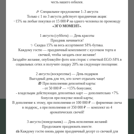
честь нашего юбилея.
🎉 Специальное предложение 1–3 августа
Только с 1 по 3 августа действует праздничная акция:
−15% на любые покупки от 15 000 ₽ на одного человека по промокоду
«ЭГО МОМЕНТ»
.
Апельсиновый фреш
1 августа (суббота) — День красоты
600
₽
Праздник начинается!
✨ Скидка 15% на весь ассортимент SPA-бутика.
+7 (495) 120-23-81
Каждому гостю — праздничный комплимент с кусочком торта и
свечкой, чтобы загадать свое желание!
Заказать
Задать вопрос
Обратный звонок
Загадайте желание, опубликуйте фото или сторис с отметкой EGO-SPA в
социальных сетях и получите скидку 20% на следующее посещение.
СПА-ПРОГРАММЫ
МАССАЖИ
2 августа (воскресенье) — День подарков
Летние СПА-программы
Массажи
Свежевыжатый апельсиновый сок
Выгодный день для тех, кто хочет отдыхать чаще!
СПА-массажи
🎁 При пополнении депозитной карты:
СПА-девичник
- от 50 000 ₽ — +15% бонусами;
СПА-программы для женщин
Фирменные массажи
- владельцам действующих депозитных карт — дополнительно +7%
СПА-программы для мужчин
Массажи лица
бонусов при покупке новой карты;
Семейные СПА-программы
Абонементы массажа
В дополнение к этому, при пополнении от 100 000 ₽ — фирменная свеча
СПА-программы для двоих
в подарок;, а при пополнении от 350 000 ₽ — комплект из 4
СПА-программы для детей
ароматических свечей!
СПА-пакеты
3 августа (понедельник) — День исполнения желаний
СПА-день
Продолжаем праздновать вместе.
Талассо-бар
🍰 Каждому гостю вновь дарим праздничный десерт со свечкой для
Уходы для тела и лица