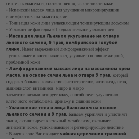
синтеза коллагена и, соответственно, эластичности кожи
СПА-день
Талассо-бар
• Испанский массаж лица для улучшения микроциркуляции
Уходы для тела и лица
и лимфооттока на талассо креме
• Тонизация кожи лица увлажняющим тонизирующим лосьоном
АКВАТЕРМАЛЬНАЯ
СПА-ПРОЦЕДУРЫ
ЗОНА
• Увлажнение флюидом «Продолжительное увлажнение»
Ритуалы в хаммаме
Маска для лица Льняное укутывание на отваре
Хаммам
•
Пилинги
Джакузи
льняного семени, 9 трав, кембрийской голубой
Обертывания
Японская баня
глине.
Имеет выраженный лимфодренажный эффект
СПА-уходы за лицом
. успокаивает и восстанавливает, улучшает состояние жирной,
СПА-уходы за волосами
проблемной кожи
ДОПОЛНИТЕЛЬНОЕ
ИНФОРМАЦИЯ
Лимфодренажный массаж лица на массажном крем
•
СПА-бар
СПА-этикет
масле, на основе семян льна и отвара 9 трав,
который
Галерея
СПА-бутик
содержат большое количество фитоэстрогенов, антиоксидантов,
Статьи
Корпоративное СПА
аминокислот, витаминов, микро и макро
Официальная оферта
Сертификат СПА
Способы оплаты
элементов витаминизирует кожу, способствует улучшению
Депозитные карты
Правила записи
MENTAL SPA
клеточного метаболизма, дренажу и сиянию кожи
Контакты
Увлажнение тела и лица бальзамом на основе
•
Отзывы
льняного семени и 9 трав.
Бальзам укрепляет и уплотняет
ткани, активизирует клеточный метаболизм, оказывает
антисептическое, успокаивающее и регенерирующее действие
чайная церемония травяной
• В лаунж зоне Вас ожидает