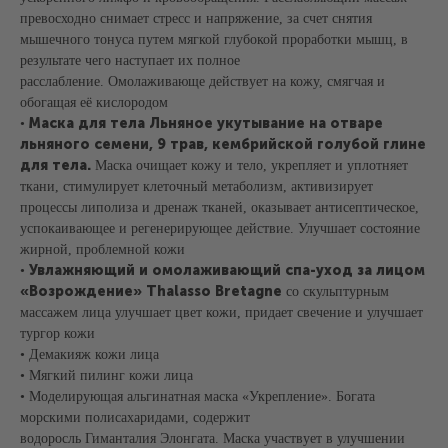
превосходно снимает стресс и напряжение, за счет снятия
мышечного тонуса путем мягкой глубокой проработки мышц, в
результате чего наступает их полное
расслабление. Омолаживающе действует на кожу, смягчая и
обогащая её кислородом
Маска для тела Льняное укутывание на отваре
•
льняного семени, 9 трав, кембрийской голубой глине
для тела.
Маска очищает кожу и тело, укрепляет и уплотняет
ткани, стимулирует клеточный метаболизм, активизирует
+7 (495) 120-23-81
процессы липолиза и дренаж тканей, оказывает антисептическое,
успокаивающее и регенерирующее действие. Улучшает состояние
Задать вопрос
Обратный звонок
жирной, проблемной кожи
Увлажняющий и омолаживающий спа-уход за лицом
•
СПА-ПРОГРАММЫ
МАССАЖИ
«Возрождение» Thalasso Bretagne
со скульптурным
Летние СПА-программы
Массажи
массажем лица улучшает цвет кожи, придает свечение и улучшает
СПА-массажи
тургор кожи
СПА-девичник
СПА-программы для женщин
Фирменные массажи
• Демакияж кожи лица
СПА-программы для мужчин
Массажи лица
• Мягкий пилинг кожи лица
Семейные СПА-программы
Абонементы массажа
• Моделирующая альгинатная маска «Укрепление». Богата
СПА-программы для двоих
морскими полисахаридами, содержит
СПА-программы для детей
водоросль Гиманталия Элонгата. Маска участвует в улучшении
СПА-пакеты