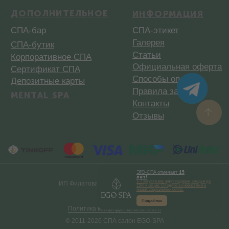
ЭГО-СПА
отмечает
15
лет!
1-7 августа вас ждут подарки, скидки до
ИП Филатова А. А. ИНН310206133023
15% и акции. Следите за новостями в
наших социальных сетях.
Подробнее
Политика конфиденциальности
© 2011-2026 СПА салон EGO-SPA