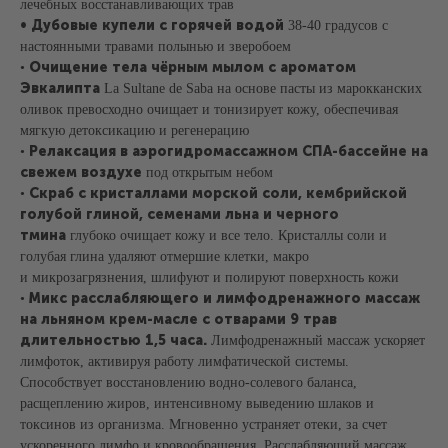
лечебных восстанавливающих трав
• Дубовые купели с горячей водой
38-40 градусов с
настоянными травами полынью и зверобоем
Очищение тела чёрным мылом с ароматом
•
Эвкалипта
La Sultane de Saba на основе пасты из марокканских
оливок превосходно очищает и тонизирует кожу, обеспечивая
мягкую детоксикацию и регенерацию
Релаксация в аэрогидромассажном СПА-бассейне на
•
свежем воздухе
под открытым небом
Скраб с кристаллами морской соли, кембрийской
•
голубой глиной, семенами льна и черного
тмина
глубоко очищает кожу и все тело. Кристаллы соли и
голубая глина удаляют отмершие клетки, макро
и микрозагрязнения, шлифуют и полируют поверхность кожи
Микс расслабляющего и лимфодренажного массаж
•
на льняном крем-масле с отварами 9 трав
длительностью 1,5 часа.
Лимфодренажный массаж ускоряет
лимфоток, активируя работу лимфатической системы.
Способствует восстановлению водно-солевого баланса,
расщеплению жиров, интенсивному выведению шлаков и
токсинов из организма. Мгновенно устраняет отеки, за счет
ускоренного лимфо и кровообращения. Расслабляющий массаж