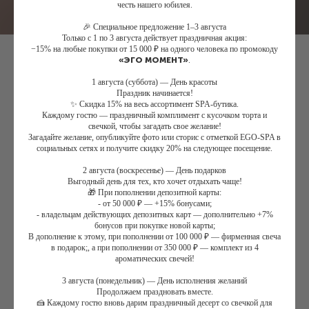
честь нашего юбилея.
🎉 Специальное предложение 1–3 августа
Только с 1 по 3 августа действует праздничная акция:
−15% на любые покупки от 15 000 ₽ на одного человека по промокоду
«ЭГО МОМЕНТ»
.
1 августа (суббота) — День красоты
Сад Стихий для женщин
Праздник начинается!
✨ Скидка 15% на весь ассортимент SPA-бутика.
Каждому гостю — праздничный комплимент с кусочком торта и
24 300
₽
27 000
₽
свечкой, чтобы загадать свое желание!
Загадайте желание, опубликуйте фото или сторис с отметкой EGO-SPA в
Будние/выходные/праздничные дни:
социальных сетях и получите скидку 20% на следующее посещение.
2 августа (воскресенье) — День подарков
Выгодный день для тех, кто хочет отдыхать чаще!
Дополнительное угощение:
🎁 При пополнении депозитной карты:
- от 50 000 ₽ — +15% бонусами;
- владельцам действующих депозитных карт — дополнительно +7%
бонусов при покупке новой карты;
В дополнение к этому, при пополнении от 100 000 ₽ — фирменная свеча
Купить сертификат
в подарок;, а при пополнении от 350 000 ₽ — комплект из 4
ароматических свечей!
3 августа (понедельник) — День исполнения желаний
Продолжаем праздновать вместе.
«Сад стихий» сочетает в себе великолепие и ценные свойства двух
🍰 Каждому гостю вновь дарим праздничный десерт со свечкой для
стихий земли и воды, очищая и наполняя тело и сознание