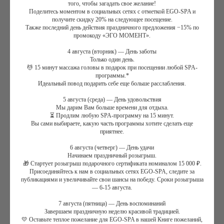
того, чтобы загадать свое желание!
природными вибрациями жизненной энергии и восстановления:
Поделитесь моментом в социальных сетях с отметкой EGO-SPA и
Земля
получите скидку 20% на следующее посещение.
Также последний день действия праздничного предложения −15% по
Семена льна содержат большое количество фитоэстрогенов,
промокоду «ЭГО МОМЕНТ».
антиоксидантов, аминокислот, витаминов A, D, E, F, микро
и макро элементов, среди которых медь, магний, фосфор.
4 августа (вторник) — День заботы
Только один день.
9 лекарственных растений: алтей, аир, петрушка, базилик,
💆 15 минут массажа головы в подарок при посещении любой SPA-
девясил, можжевельник, полынь, элеутерококк, тимьян; бурые
программы.*
водоросли фукус и ламинария обеспечивают мощное целебное
Идеальный повод подарить себе еще больше расслабления.
воздействие и широкий спектр действия каждого
5 августа (среда) — День удовольствия
средства. Кембрийской голубая глина и черный тмин глубоко
Мы дарим Вам больше времени для отдыха.
очищают, дренируют способствуют регенерации кожи.
⏳ Продлим любую SPA-программу на 15 минут.
Вы сами выбираете, какую часть программы хотите сделать еще
Вода
приятнее.
Энергия воды воплощена в морских дарах - минералы
кристаллов морской соли, водорослевые компоненты, которые
6 августа (четверг) — День удачи
Начинаем праздничный розыгрыш.
воздействуют на нервную систему снимая нервно-мышечное
🎁 Стартует розыгрыш подарочного сертификата номиналом 15 000 ₽.
напряжение, наполняя макро и минералами организм, укрепляя
Присоединяйтесь к нам в социальных сетях EGO-SPA, следите за
тургор кожи и заряжая целительной стихией воды.
публикациями и увеличивайте свои шансы на победу. Сроки розыгрыша
Спа-ритуал «Сад стихий» подобно травяной и морской ванне из
— 6-15 августа.
самых ценных даров полей и моря бесподобно ухаживает за
7 августа (пятница) — День воспоминаний
вашей кожей, укрепляет весь организм и приводит в гармонию
Завершаем праздничную неделю красивой традицией.
ваши мысли. Натуральные ингредиенты и ароматы помогут вам
💛 Оставьте теплое пожелание для EGO-SPA в нашей Книге пожеланий,