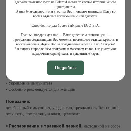
сделайте памятное фото на Polaroid и станьте частью истории нашего
отключиться от всего лишнего, снять напряжение, почувствовать
пространства.
благость и единение с природой, восстановить силы.
В знак благодарности мы угостим Вас японским напитком Юдзу во
время отдыха в японской бане или джакузи.
Основные эффекты процедуры:
Спасибо, что уже 15 лет выбираете EGO-SPA.
• Дренаж и детоксикация организма
• Очищение, минерализация и оздоровление кожи
Главный подарок для нас — Ваше доверие, а главная цель —
продолжать создавать для Вас моменты настоящего отдыха, красоты и
• Уплотнение и лифтинг тканей
восстановления. Ждем Вас на праздничной неделе с 1 по 7 августа!
• Моделирование фигуры и овала лица
* в акциях с продлением программ и массажем головы не участвуют
• Уменьшение целлюлита
подарочные сертификаты и депозитные карты
• Улучшение состояния жирной кожи с элементами акне в зрелом
возрасте
Подробнее
• Повышение количества и качества энергетики организма
• Снятие стресса
• Укрепление иммунитета
• Особенно рекомендуется для женщин
Показания:
ослабленный иммунинет, упадок сил, тревожность, бессонница,
отечность, потеря тонуса кожи, целлюлит
• Распаривание в травяной парной
, настоянной на сборе