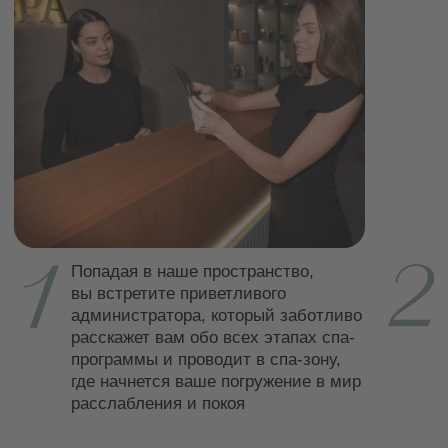
Обновление зоны
"Тропический лаунж"
подробнее
Депозитные карты постоянного
30%
клиента с выгодой до
подробнее
Счастливые часы: с 10.00 до 16.00
10%
(понедельник – четверг)
скидка
записаться
10%
Именинникам скидки до
подробнее
При 100% предоплате спа-программ
комплименты
в подарок
подробнее
Смотреть все акции