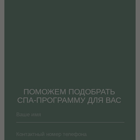
программы и проводит в спа-зону,
комфортного
где начнется ваше погружение в мир
времяпрепровождения 
расслабления и покоя
процедурах