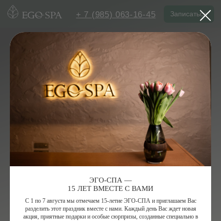
+ 7 (985) 063-16-45
Записаться
СПА-меню
/
СПА-программы
/ Летнее СПА-меню
ЛЕТНИЕ
СПА-ПРОГРАММЫ
ЯРКОЕ СПА-МЕНЮ НА ЖИВОЙ КОСМЕТИКЕ
SPAQUATORIA И МОРСКОЙ THALASSO BRETAGNE,
ОТДЫХ ПОД ОТКРЫТЫМ НЕБОМ И ОСВЕЖАЮЩИЕ
КОМПЛИМЕНТЫ ИЗ СПА-БАРА
ЭГО-СПА —
15 ЛЕТ ВМЕСТЕ С ВАМИ
С 1 по 7 августа мы отмечаем 15-летие ЭГО-СПА и приглашаем Вас
разделить этот праздник вместе с нами. Каждый день Вас ждет новая
акция, приятные подарки и особые сюрпризы, созданные специально в