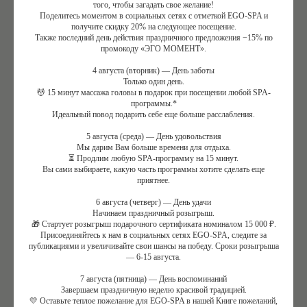
того, чтобы загадать свое желание!
Поделитесь моментом в социальных сетях с отметкой EGO-SPA и
получите скидку 20% на следующее посещение.
Также последний день действия праздничного предложения −15% по
промокоду «ЭГО МОМЕНТ».
4 августа (вторник) — День заботы
Только один день.
💆 15 минут массажа головы в подарок при посещении любой SPA-
программы.*
Идеальный повод подарить себе еще больше расслабления.
5 августа (среда) — День удовольствия
Мы дарим Вам больше времени для отдыха.
⏳ Продлим любую SPA-программу на 15 минут.
Вы сами выбираете, какую часть программы хотите сделать еще
приятнее.
6 августа (четверг) — День удачи
Начинаем праздничный розыгрыш.
🎁 Стартует розыгрыш подарочного сертификата номиналом 15 000 ₽.
Присоединяйтесь к нам в социальных сетях EGO-SPA, следите за
публикациями и увеличивайте свои шансы на победу. Сроки розыгрыша
— 6-15 августа.
7 августа (пятница) — День воспоминаний
Завершаем праздничную неделю красивой традицией.
💛 Оставьте теплое пожелание для EGO-SPA в нашей Книге пожеланий,