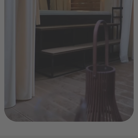
Задать вопрос
Обратный звонок
СПА-ПРОГРАММЫ
МАССАЖИ
Летние СПА-программы
Массажи
СПА-массажи
СПА-девичник
СПА-программы для женщин
Фирменные массажи
СПА-программы для мужчин
Массажи лица
Семейные СПА-программы
Абонементы массажа
СПА-программы для двоих
СПА-программы для детей
СПА-пакеты
СПА-день
Талассо-бар
Уходы для тела и лица
АКВАТЕРМАЛЬНАЯ
СПА-ПРОЦЕДУРЫ
ЗОНА
Ритуалы в хаммаме
Хаммам
Пилинги
Джакузи
Обертывания
Японская баня
СПА-уходы за лицом
СПА-уходы за волосами
ДОПОЛНИТЕЛЬНОЕ
ИНФОРМАЦИЯ