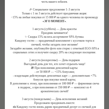
честь нашего юбилея.
🎉 Специальное предложение 1–3 августа
Только с 1 по 3 августа действует праздничная акция:
Записаться
Купить сертификат
−15% на любые покупки от 15 000 ₽ на одного человека по промокоду
«ЭГО МОМЕНТ»
.
1 августа (суббота) — День красоты
ЛЕТНИЕ СПА-ПРОГРАММЫ
Праздник начинается!
✨ Скидка 15% на весь ассортимент SPA-бутика.
Каждому гостю — праздничный комплимент с кусочком торта и
все
для женщин
для мужчин
свечкой, чтобы загадать свое желание!
Загадайте желание, опубликуйте фото или сторис с отметкой EGO-SPA в
для двоих
девичник
социальных сетях и получите скидку 20% на следующее посещение.
2 августа (воскресенье) — День подарков
Выгодный день для тех, кто хочет отдыхать чаще!
🎁 При пополнении депозитной карты:
- от 50 000 ₽ — +15% бонусами;
- владельцам действующих депозитных карт — дополнительно +7%
бонусов при покупке новой карты;
В дополнение к этому, при пополнении от 100 000 ₽ — фирменная свеча
в подарок;, а при пополнении от 350 000 ₽ — комплект из 4
ароматических свечей!
3 августа (понедельник) — День исполнения желаний
Продолжаем праздновать вместе.
🍰 Каждому гостю вновь дарим праздничный десерт со свечкой для